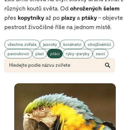
různých koutů světa. Od
ohrožených šelem
přes
kopytníky
až po
plazy
a
ptáky
– objevte
pestrost živočišné říše na jednom místě.
všechna zvířata
jezovky
koralnatci
obojživelníci
pavoukovci
plazi
ptáci
ryby–paryby
savci