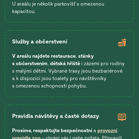
U areálu je několik parkovišť s omezenou
kapacitou.
Služby a občerstvení
V areálu najdete restaurace
,
stánky
s občerstvením
,
dětská hřiště
i zázemí pro rodiny
s malými dětmi. Vybrané trasy jsou bezbariérové
a k dispozici jsou toalety pro návštěvníky
s omezenou schopností pohybu.
Pravidla návštěvy a časté dotazy
Prosíme, respektujte bezpečnostní
a
provozní
pravidla zoo
– chrání vás i naše zvířata. Připravili