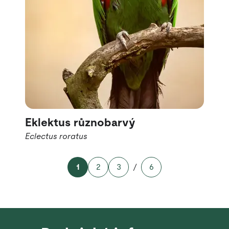
Eklektus různobarvý
Eclectus roratus
1
2
3
/
6