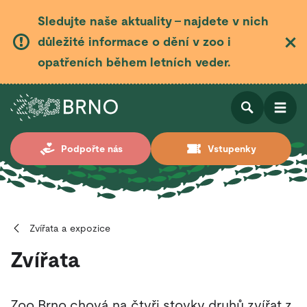
Sledujte naše aktuality – najdete v nich
důležité informace o dění v zoo i
opatřeních během letních veder.
Otevřít
Otevřít
Podpořte nás
Vstupenky
vyhledá
Zvířata a expozice
Zvířata
Zoo Brno chová na čtyři stovky druhů zvířat z