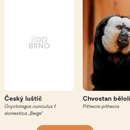
Český luštič
Chvostan bělolí
Oryctolagus cuniculus f.
Pithecia pithecia
domestica „Beige“