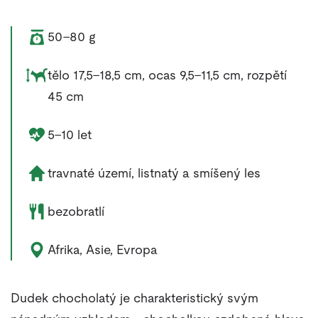
Váha zvířete:
50–80 g
Rozměry zvířete:
tělo 17,5–18,5 cm, ocas 9,5–11,5 cm, rozpětí
45 cm
Délka života zvířete:
5–10 let
Životní prostředí zvířete:
travnaté území, listnatý a smíšený les
Potrava zvířete:
bezobratlí
Výskyt zvířete:
Afrika, Asie, Evropa
Dudek chocholatý je charakteristický svým