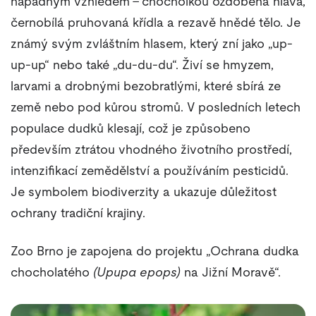
nápadným vzhledem – chocholkou ozdobená hlava,
černobílá pruhovaná křídla a rezavě hnědé tělo. Je
známý svým zvláštním hlasem, který zní jako „up-
up-up“ nebo také „du-du-du“. Živí se hmyzem,
larvami a drobnými bezobratlými, které sbírá ze
země nebo pod kůrou stromů. V posledních letech
populace dudků klesají, což je způsobeno
především ztrátou vhodného životního prostředí,
intenzifikací zemědělství a používáním pesticidů.
Je symbolem biodiverzity a ukazuje důležitost
ochrany tradiční krajiny.
Zoo Brno je zapojena do projektu „Ochrana dudka
chocholatého
(Upupa epops)
na Jižní Moravě“.