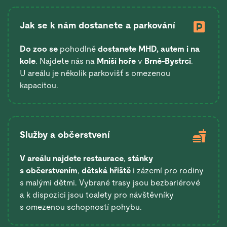
Jak se k nám dostanete a parkování
Do zoo se
pohodlně
dostanete
MHD, autem i na
kole
. Najdete nás na
Mniší hoře
v
Brně-Bystrci
.
U areálu je několik parkovišť s omezenou
kapacitou.
Služby a občerstvení
V areálu najdete restaurace
,
stánky
s občerstvením
,
dětská hřiště
i zázemí pro rodiny
s malými dětmi. Vybrané trasy jsou bezbariérové
a k dispozici jsou toalety pro návštěvníky
s omezenou schopností pohybu.