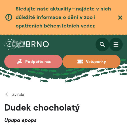
Sledujte naše aktuality – najdete v nich
důležité informace o dění v zoo i
opatřeních během letních veder.
Otevřít
Otevřít
Podpořte nás
Vstupenky
vyhledá
Zvířata
Dudek chocholatý
Upupa epops