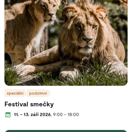
speciální
podzimní
Festival smečky
Datum a čas konání:
od
do
každý den
od
do
11.
–
13. září 2026
,
9:00
–
18:00