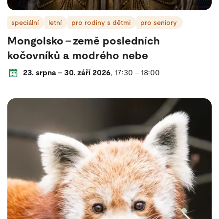
speciální
letní
pro rodiny s dětmi
pro seniory
Mongolsko - země posledních
kočovníků a modrého nebe
Datum a čas konání:
od
do
každý den
od
do
23. srpna
–
30. září 2026
,
17:30
–
18:00