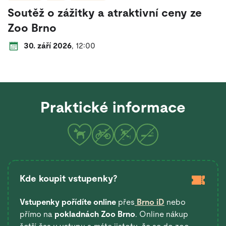
Soutěž o zážitky a atraktivní ceny ze
Zoo Brno
Datum a čas konání:
od
30. září 2026
,
12:00
Praktické informace
Kde koupit vstupenky?
Vstupenky pořídíte online
přes
Brno iD
nebo
přímo na
pokladnách Zoo Brno
. Online nákup