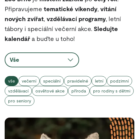
Připravujeme
tematické víkendy
,
vítání
nových zvířat
,
vzdělávací programy
, letní
tábory i speciální večerní akce.
Sledujte
kalendář
a buďte u toho!
Vše
vše
večerní
speciální
pravidelné
letní
podzimní
vzdělávací
osvětové akce
příroda
pro rodiny s dětmi
pro seniory