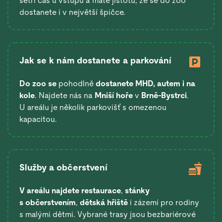
šetří čas u vstupu a máte jistotu, že se do zoo
dostanete i v největší špičce.
Jak se k nám dostanete a parkování
Do zoo se
pohodlně
dostanete
MHD, autem i na
kole
. Najdete nás na
Mniší hoře
v
Brně-Bystrci
.
U areálu je několik parkovišť s omezenou
kapacitou.
Služby a občerstvení
V areálu najdete restaurace
,
stánky
s občerstvením
,
dětská hřiště
i zázemí pro rodiny
s malými dětmi. Vybrané trasy jsou bezbariérové