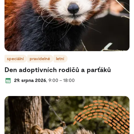
speciální
pravidelné
letní
Den adoptivních rodičů a parťáků
Datum a čas konání:
od
do
29. srpna 2026
,
9:00
–
18:00