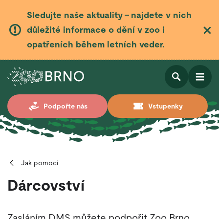
Sledujte naše aktuality – najdete v nich
důležité informace o dění v zoo i
opatřeních během letních veder.
Otevřít
Otevřít
Podpořte nás
Vstupenky
vyhledá
Jak pomoci
Dárcovství
Zasláním DMS můžete podpořit Zoo Brno.