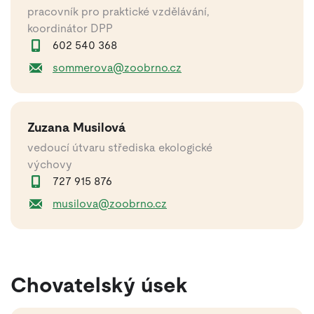
pracovník pro praktické vzdělávání,
koordinátor DPP
602 540 368
sommerova@zoobrno.cz
Zuzana Musilová
vedoucí útvaru střediska ekologické
výchovy
727 915 876
musilova@zoobrno.cz
Chovatelský úsek