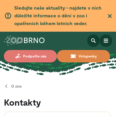
Sledujte naše aktuality – najdete v nich
důležité informace o dění v zoo i
opatřeních během letních veder.
Otevřít
Otevřít
Podpořte nás
Vstupenky
vyhledá
O zoo
Kontakty