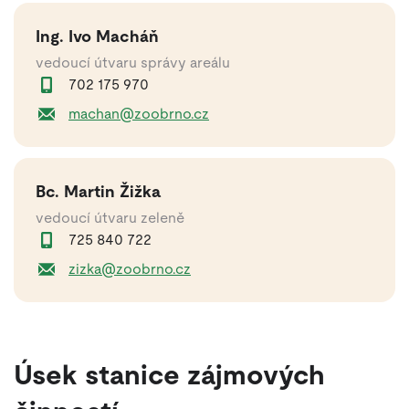
Ing. Ivo Macháň
vedoucí útvaru správy areálu
702 175 970
machan@zoobrno.cz
Bc. Martin Žižka
vedoucí útvaru zeleně
725 840 722
zizka@zoobrno.cz
Úsek stanice zájmových