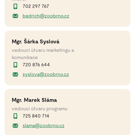
702 297 767
bedrich@zoobrno.cz
Mgr. Šárka Syslová
vedoucí útvaru marketingu a
komunikace
720 876 644
syslova@zoobrno.cz
Mgr. Marek Sláma
vedoucí útvaru programu
725 840 714
slama@zoobrno.cz