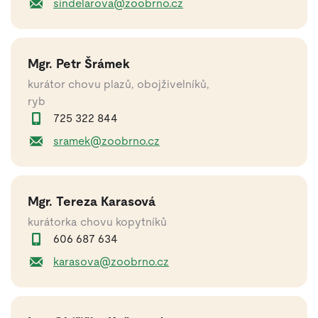
sindelarova@zoobrno.cz
Mgr. Petr Šrámek
kurátor chovu plazů, obojživelníků,
ryb
725 322 844
sramek@zoobrno.cz
Mgr. Tereza Karasová
kurátorka chovu kopytníků
606 687 634
karasova@zoobrno.cz