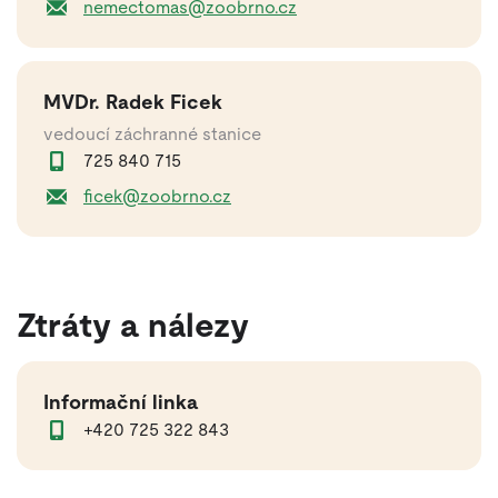
nemectomas@zoobrno.cz
MVDr. Radek Ficek
vedoucí záchranné stanice
725 840 715
ficek@zoobrno.cz
Ztráty a nálezy
Informační linka
+420 725 322 843