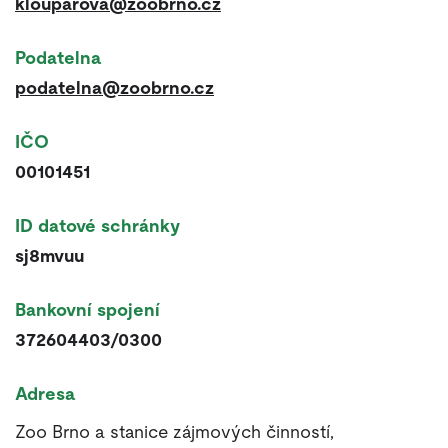
klouparova@zoobrno.cz
Podatelna
podatelna@zoobrno.cz
IČO
00101451
ID datové schránky
sj8mvuu
Bankovní spojení
372604403/0300
Adresa
Zoo Brno a stanice zájmových činností,