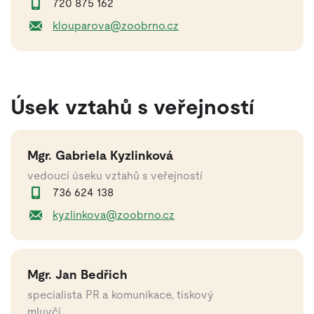
720 875 162
klouparova@zoobrno.cz
Úsek vztahů s veřejností
Mgr. Gabriela Kyzlinková
vedoucí úseku vztahů s veřejností
736 624 138
kyzlinkova@zoobrno.cz
Mgr. Jan Bedřich
specialista PR a komunikace, tiskový
mluvčí