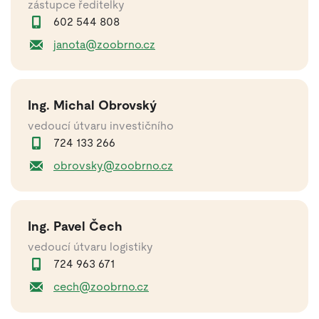
zástupce ředitelky
602 544 808
janota@zoobrno.cz
Ing. Michal Obrovský
vedoucí útvaru investičního
724 133 266
obrovsky@zoobrno.cz
Ing. Pavel Čech
vedoucí útvaru logistiky
724 963 671
cech@zoobrno.cz