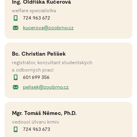
Ing. Oldřiška Kučerová
welfare specialistka
724 963 672
kucerova@zoobrno.cz
Bc. Christian Pelíšek
registrátor, konzultant studentských
a odborných prací
601 699 356
pelisek@zoobrno.cz
Mgr. Tomáš Němec, Ph.D.
vedoucí útvaru krmiv
724 963 673