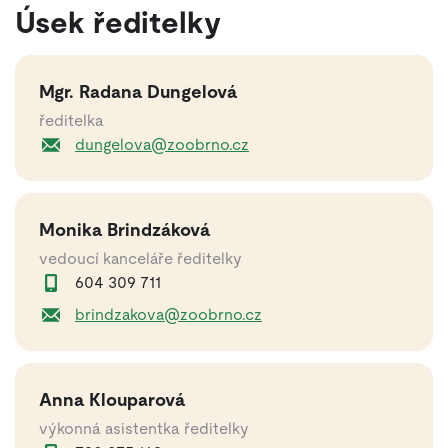
Úsek ředitelky
Mgr. Radana Dungelová
ředitelka
dungelova@zoobrno.cz
Monika Brindzáková
vedoucí kanceláře ředitelky
604 309 711
brindzakova@zoobrno.cz
Anna Klouparová
výkonná asistentka ředitelky