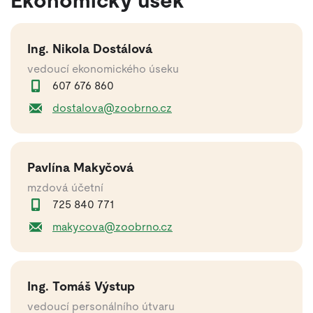
Ekonomický úsek
Ing. Nikola Dostálová
vedoucí ekonomického úseku
607 676 860
dostalova@zoobrno.cz
Pavlína Makyčová
mzdová účetní
725 840 771
makycova@zoobrno.cz
Ing. Tomáš Výstup
vedoucí personálního útvaru