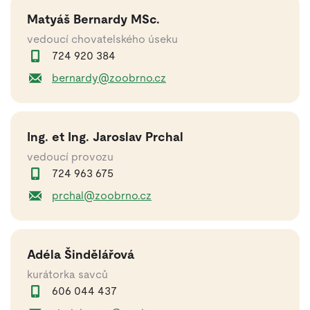
Matyáš Bernardy MSc.
vedoucí chovatelského úseku
724 920 384
bernardy@zoobrno.cz
Ing. et Ing. Jaroslav Prchal
vedoucí provozu
724 963 675
prchal@zoobrno.cz
Adéla Šindělářová
kurátorka savců
606 044 437