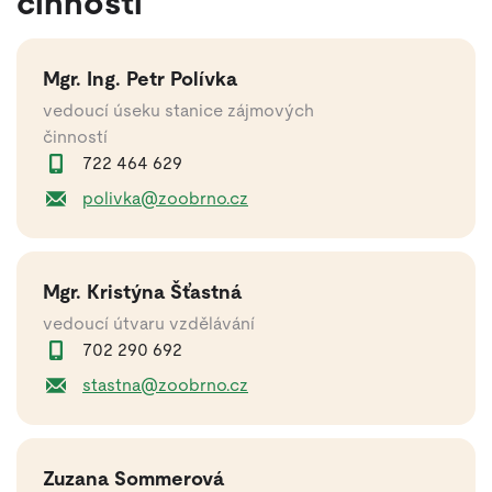
činností
Mgr. Ing. Petr Polívka
vedoucí úseku stanice zájmových
činností
722 464 629
polivka@zoobrno.cz
Mgr. Kristýna Šťastná
vedoucí útvaru vzdělávání
702 290 692
stastna@zoobrno.cz
Zuzana Sommerová