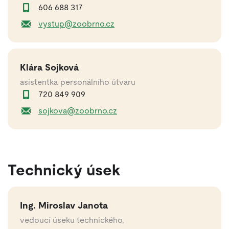
606 688 317
vystup@zoobrno.cz
Klára Sojková
asistentka personálního útvaru
720 849 909
sojkova@zoobrno.cz
Technický úsek
Ing. Miroslav Janota
vedoucí úseku technického,