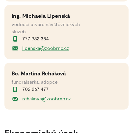
Ing. Michaela Lipenská
vedoucí útvaru návštěvnických
služeb
777 982 384
lipenska@zoobrno.cz
Bc. Martina Reháková
fundraiserka, adopce
702 267 477
rehakova@zoobrno.cz