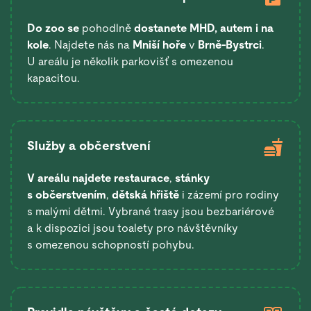
Do zoo se
pohodlně
dostanete
MHD, autem i na
kole
. Najdete nás na
Mniší hoře
v
Brně-Bystrci
.
U areálu je několik parkovišť s omezenou
kapacitou.
Služby a občerstvení
V areálu najdete restaurace
,
stánky
s občerstvením
,
dětská hřiště
i zázemí pro rodiny
s malými dětmi. Vybrané trasy jsou bezbariérové
a k dispozici jsou toalety pro návštěvníky
s omezenou schopností pohybu.