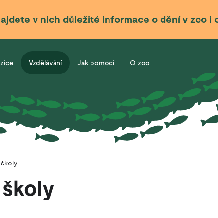
najdete v nich důležité informace o dění v zoo 
ozice
Vzdělávání
Jak pomoci
O zoo
 školy
 školy