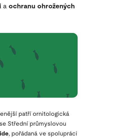
i
a
ochranu ohrožených
enější patří ornitologická
i se Střední průmyslovou
ide
, pořádaná ve spolupráci