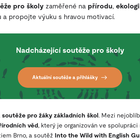
ěže pro školy
zaměřené na
přírodu
,
ekologi
u a propojte výuku s hravou motivací.
Nadcházející soutěže pro školy
Aktuální soutěže a přihlášky
á
soutěže pro žáky základních škol
. Mezi nejoblíb
řírodních věd
, který je organizován ve spoluprác
iem Brno, a soutěž
Into the Wild with English Gu