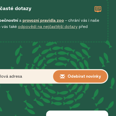
 časté dotazy
pečnostní
a
provozní pravidla zoo
– chrání vás i naše
o vás také
odpovědi na nejčastější dotazy
před
Odebírat novinky