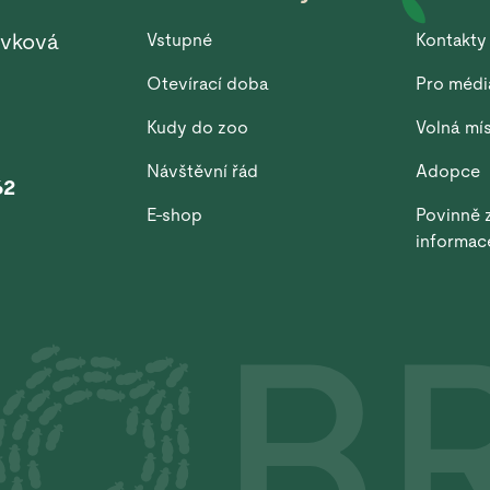
ěvková
Vstupné
Kontakty
Otevírací doba
Pro médi
Kudy do zoo
Volná mí
Návštěvní řád
Adopce
62
E-shop
Povinně 
informac