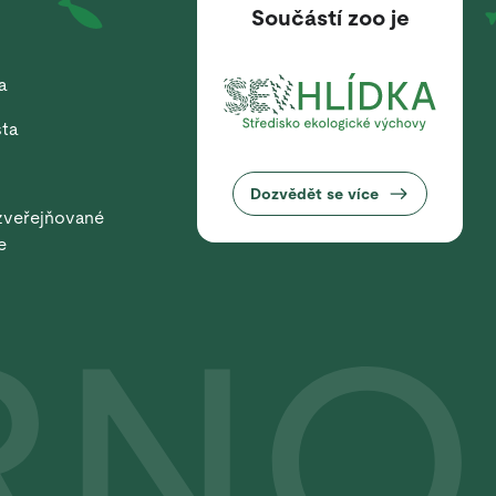
Součástí zoo je
a
sta
Dozvědět se více
zveřejňované
e