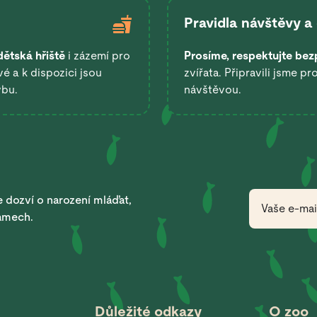
Pravidla návštěvy a
dětská hřiště
i zázemí pro
Prosíme, respektujte bez
é a k dispozici jsou
zvířata. Připravili jsme pr
ybu.
návštěvou.
 dozví o narození mláďat,
ramech.
Důležité odkazy
O zoo