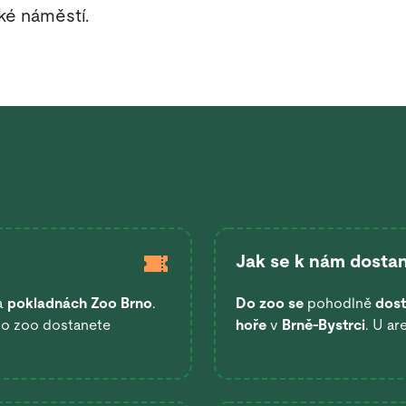
ké náměstí.
Jak se k nám dostan
a
pokladnách Zoo Brno
.
Do zoo se
pohodlně
dost
 do zoo dostanete
hoře
v
Brně-Bystrci
. U ar