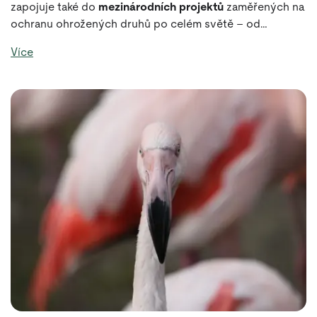
zapojuje také do
mezinárodních projektů
zaměřených na
ochranu ohrožených druhů po celém světě – od
podpory výzkumu
a
ochrany biotopů
až po
spolupráci s
Více
partnery
v terénu.