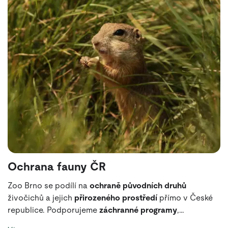
Ochrana fauny ČR
Zoo Brno se podílí na
ochraně původních druhů
živočichů a jejich
přirozeného prostředí
přímo v České
republice. Podporujeme
záchranné programy
,
monitoring populací
i
osvětové aktivity
, které pomáhají