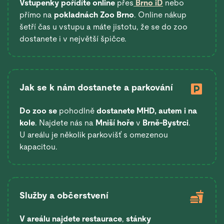
Vstupenky pořídíte online
přes
Brno iD
nebo
přímo na
pokladnách Zoo Brno
. Online nákup
šetří čas u vstupu a máte jistotu, že se do zoo
dostanete i v největší špičce.
Jak se k nám dostanete a parkování
Do zoo se
pohodlně
dostanete
MHD, autem i na
kole
. Najdete nás na
Mniší hoře
v
Brně-Bystrci
.
U areálu je několik parkovišť s omezenou
kapacitou.
Služby a občerstvení
V areálu najdete restaurace
,
stánky