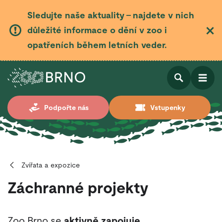
Sledujte naše aktuality – najdete v nich
důležité informace o dění v zoo i
opatřeních během letních veder.
Otevřít
Otevřít
Podpořte nás
Vstupenky
vyhledá
Zvířata a expozice
Záchranné projekty
Zoo Brno se
aktivně zapojuje