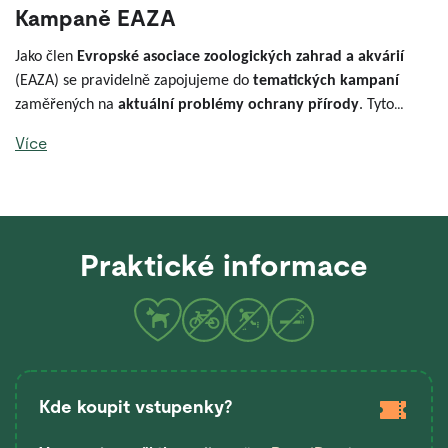
Kampaně EAZA
Jako člen
Evropské asociace zoologických zahrad a akvárií
(EAZA) se pravidelně zapojujeme do
tematických kampaní
zaměřených na
aktuální problémy ochrany přírody
. Tyto
kampaně propojují zoologické zahrady napříč Evropou a
Více
přibližují návštěvníkům konkrétní druhy i výzvy, kterým čelí.
Praktické informace
Kde koupit vstupenky?