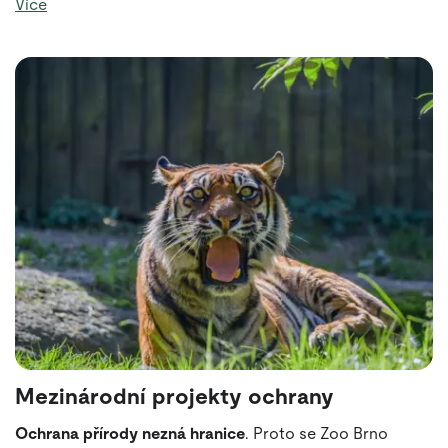
Více
chránit naši domácí přírodu a zvyšovat povědomí o její
hodnotě.
Mezinárodní projekty ochrany
Ochrana přírody nezná hranice
. Proto se Zoo Brno