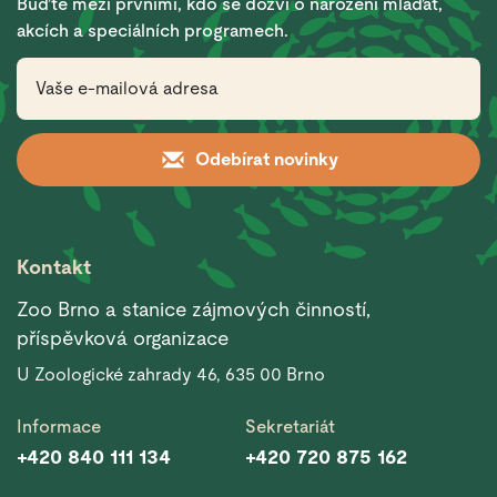
Buďte mezi prvními, kdo se dozví o narození mláďat,
akcích a speciálních programech.
Odebírat novinky
Kontakt
Zoo Brno a stanice zájmových činností,
příspěvková organizace
U Zoologické zahrady 46, 635 00 Brno
Informace
Sekretariát
+420 840 111 134
+420 720 875 162