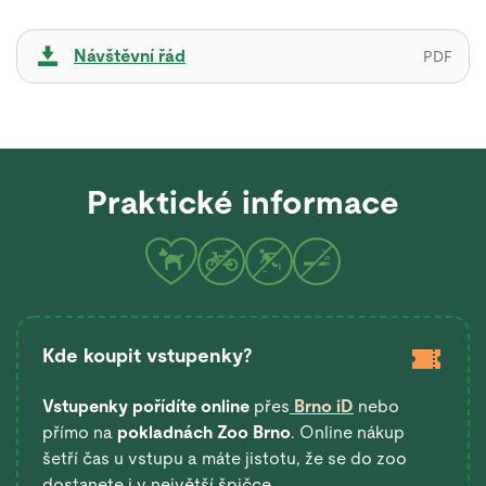
Návštěvní řád
PDF
Praktické informace
Kde koupit vstupenky?
Vstupenky pořídíte online
přes
Brno iD
nebo
přímo na
pokladnách Zoo Brno
. Online nákup
šetří čas u vstupu a máte jistotu, že se do zoo
dostanete i v největší špičce.