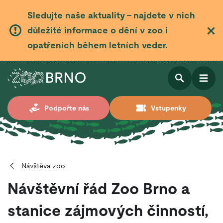
Sledujte naše aktuality – najdete v nich
důležité informace o dění v zoo i
opatřeních během letních veder.
Otevřít
Otevřít
Podpořte nás
Vstupenky
vyhledá
Návštěva zoo
Návštěvní řád Zoo Brno a
stanice zájmových činností,