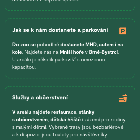
Jak se k nám dostanete a parkování
Do zoo se
pohodlně
dostanete
MHD, autem i na
kole
. Najdete nás na
Mniší hoře
v
Brně-Bystrci
.
U areálu je několik parkovišť s omezenou
kapacitou.
Služby a občerstvení
V areálu najdete restaurace
,
stánky
s občerstvením
,
dětská hřiště
i zázemí pro rodiny
s malými dětmi. Vybrané trasy jsou bezbariérové
a k dispozici jsou toalety pro návštěvníky