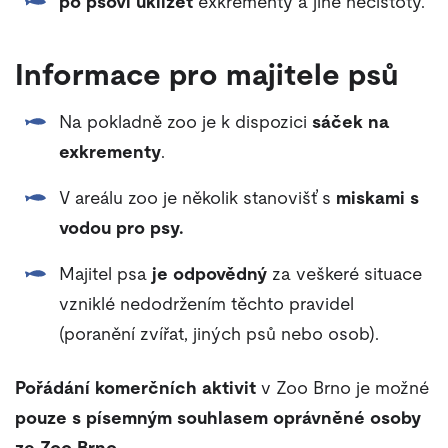
po psovi uklízet
exkrementy a jiné nečistoty.
Informace pro majitele psů
Na pokladně zoo je k dispozici
sáček na
exkrementy
.
V areálu zoo je několik stanovišť s
miskami s
vodou pro psy.
Majitel psa
je odpovědný
za veškeré situace
vzniklé nedodržením těchto pravidel
(poranění zvířat, jiných psů nebo osob).
Pořádání komerčních aktivit
v Zoo Brno je možné
pouze s písemným souhlasem oprávněné osoby
ze Zoo Brno
.