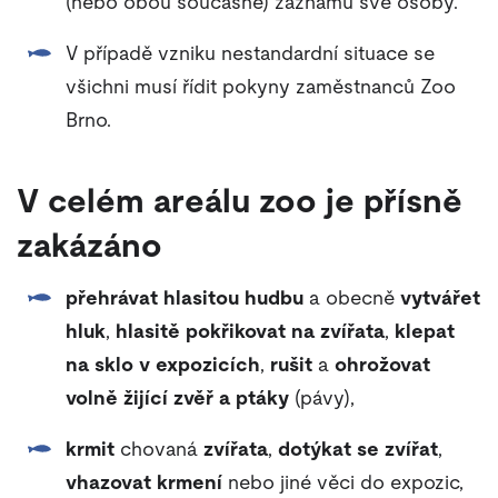
(nebo obou současně) záznamu své osoby.
V případě vzniku nestandardní situace se
všichni musí řídit pokyny zaměstnanců Zoo
Brno.
V celém areálu zoo je přísně
zakázáno
přehrávat hlasitou hudbu
a obecně
vytvářet
hluk
,
hlasitě pokřikovat na zvířata
,
klepat
na sklo v expozicích
,
rušit
a
ohrožovat
volně žijící zvěř a ptáky
(pávy),
krmit
chovaná
zvířata
,
dotýkat se zvířat
,
vhazovat krmení
nebo jiné věci do expozic,