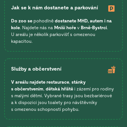
Jak se k nám dostanete a parkování
Do zoo se
pohodlně
dostanete
MHD, autem i na
kole
. Najdete nás na
Mniší hoře
v
Brně-Bystrci
.
U areálu je několik parkovišť s omezenou
kapacitou.
Služby a občerstvení
V areálu najdete restaurace
,
stánky
s občerstvením
,
dětská hřiště
i zázemí pro rodiny
s malými dětmi. Vybrané trasy jsou bezbariérové
a k dispozici jsou toalety pro návštěvníky
s omezenou schopností pohybu.