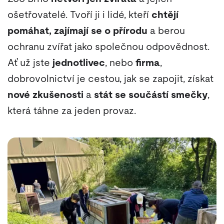
ošetřovatelé. Tvoří ji i lidé, kteří
chtějí
pomáhat, zajímají se o přírodu
a berou
ochranu zvířat jako společnou odpovědnost.
Ať už jste
jednotlivec
, nebo
firma
,
dobrovolnictví je cestou, jak se zapojit, získat
nové zkušenosti
a
stát se součástí smečky
,
která táhne za jeden provaz.