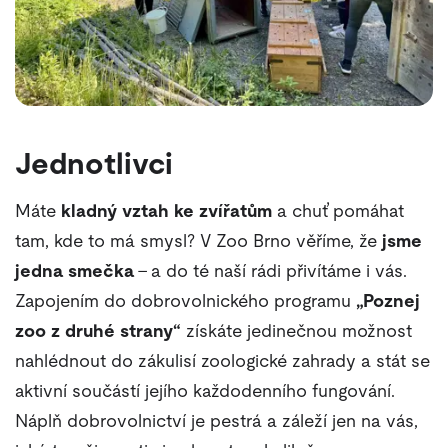
Jednotlivci
Máte
kladný vztah ke zvířatům
a chuť pomáhat
tam, kde to má smysl? V Zoo Brno věříme, že
jsme
jedna smečka
- a do té naší rádi přivítáme i vás.
Zapojením do dobrovolnického programu
„Poznej
zoo z druhé strany“
získáte jedinečnou možnost
nahlédnout do zákulisí zoologické zahrady a stát se
aktivní součástí jejího každodenního fungování.
Náplň dobrovolnictví je pestrá a záleží jen na vás,