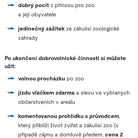
dobrý pocit
z přínosu pro zoo
a její obyvatele
jedinečný zážitek
ze zákulisí zoologické
zahrady
Po ukončení dobrovolnické činnosti si můžete
užít:
volnou procházku
po zoo
jízdu vláčkem zdarma
a slevu ve vybraných
občerstveních v areálu
komentovanou prohlídku s průvodcem
,
který přiblíží život zvířat a zákulisí zoo (v
případě zájmu a domluvě předem,
cena 2