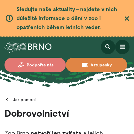
Sledujte naše aktuality – najdete v nich
důležité informace o dění v zoo i
opatřeních během letních veder.
Otevřít
Otevřít
Podpořte nás
Vstupenky
vyhledá
Jak pomoci
Dobrovolnictví
Zoo Brno
netvoří jen zvířata
a jejich