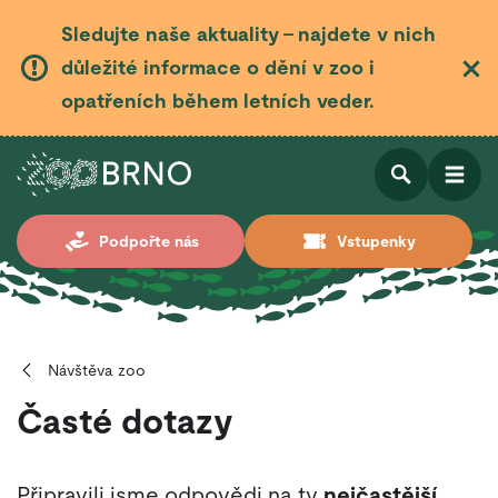
Sledujte naše aktuality – najdete v nich
důležité informace o dění v zoo i
opatřeních během letních veder.
Otevřít
Otevřít
Podpořte nás
Vstupenky
vyhledá
Návštěva zoo
Časté dotazy
Připravili jsme odpovědi na ty
nejčastější
,