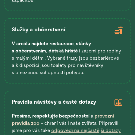
kapacitou.
Služby a občerstvení
V areálu najdete restaurace
,
stánky
s občerstvením
,
dětská hřiště
i zázemí pro rodiny
s malými dětmi. Vybrané trasy jsou bezbariérové
a k dispozici jsou toalety pro návštěvníky
s omezenou schopností pohybu.
Pravidla návštěvy a časté dotazy
Prosíme, respektujte bezpečnostní
a
provozní
pravidla zoo
– chrání vás i naše zvířata. Připravili
jsme pro vás také
odpovědi na nejčastější dotazy