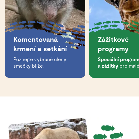
Komentovaná
Zážitkové
krmení a setkání
programy
Poznejte vybrané členy
Speciální progra
smečky blíže.
a
zážitky
pro malé 