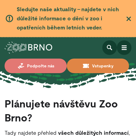
Sledujte naše aktuality – najdete v nich
důležité informace o dění v zoo i
opatřeních během letních veder.
Otevřít
Otevřít
Podpořte nás
Vstupenky
vyhledá
Plánujete
návštěvu
Zoo
Brno?
Tady najdete přehled
všech důležitých informací
,