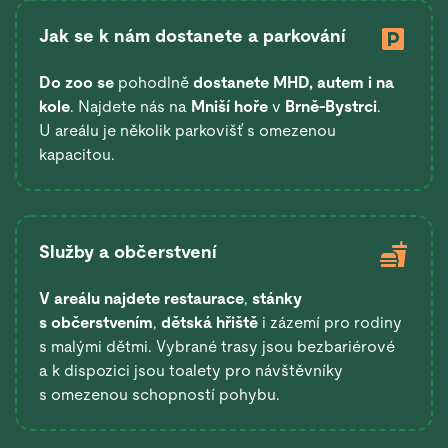
Jak se k nám dostanete a parkování
Do zoo se
pohodlně
dostanete
MHD, autem i na
kole
. Najdete nás na
Mniší hoře
v
Brně-Bystrci
.
U areálu je několik parkovišť s omezenou
kapacitou.
Služby a občerstvení
V areálu najdete restaurace
,
stánky
s občerstvením
,
dětská hřiště
i zázemí pro rodiny
s malými dětmi. Vybrané trasy jsou bezbariérové
a k dispozici jsou toalety pro návštěvníky
s omezenou schopností pohybu.