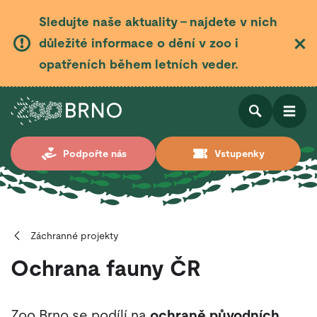
Sledujte naše aktuality – najdete v nich
důležité informace o dění v zoo i
opatřeních během letních veder.
Otevřít
Otevřít
Podpořte nás
Vstupenky
vyhledá
Záchranné projekty
Ochrana fauny ČR
Zoo Brno se podílí na
ochraně původních