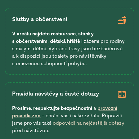
Služby a občerstvení
V areálu najdete restaurace
,
stánky
s občerstvením
,
dětská hřiště
i zázemí pro rodiny
s malými dětmi. Vybrané trasy jsou bezbariérové
a k dispozici jsou toalety pro návštěvníky
s omezenou schopností pohybu.
Pravidla návštěvy a časté dotazy
Prosíme, respektujte bezpečnostní
a
provozní
pravidla zoo
– chrání vás i naše zvířata. Připravili
jsme pro vás také
odpovědi na nejčastější dotazy
před návštěvou.