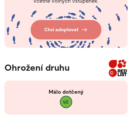
včetně volných vstupenek.
Chci adoptovat
Ohrožení druhu
Málo dotčený
LC