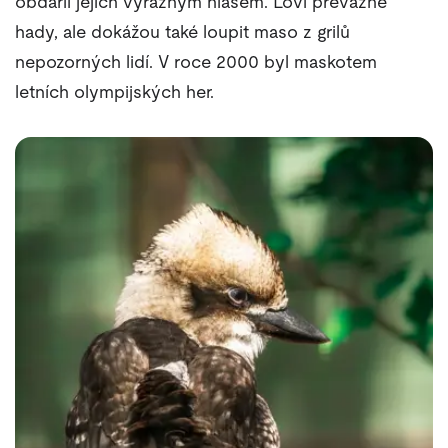
obdařil jejich výrazným hlasem. Loví převážně
hady, ale dokážou také loupit maso z grilů
nepozorných lidí. V roce 2000 byl maskotem
letních olympijských her.