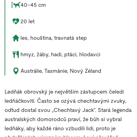
Rozměry zvířete:
40–45 cm
Délka života zvířete:
20 let
Životní prostředí zvířete:
les, houština, travnatá step
Potrava zvířete:
hmyz, žáby, hadi, ptáci, hlodavci
Výskyt zvířete:
Austrálie, Tasmánie, Nový Zéland
Ledňák obrovský je největším zástupcem čeledi
ledňáčkovití. Často se ozývá chechtavými zvuky,
odtud dostal svou „Chechtavý Jack“. Stará legenda
australských domorodců praví, že bůh si vybral
ledňáky, aby každé ráno vzbudili lidi, proto je