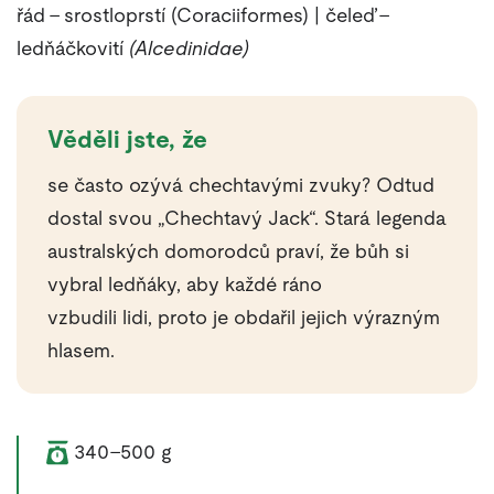
řád – srostloprstí (Coraciiformes) | čeleď –
ledňáčkovití
(Alcedinidae)
Věděli jste, že
se často ozývá chechtavými zvuky? Odtud
dostal svou „Chechtavý Jack“. Stará legenda
australských domorodců praví, že bůh si
vybral ledňáky, aby každé ráno
vzbudili lidi, proto je obdařil jejich výrazným
hlasem.
Váha zvířete:
340–500 g