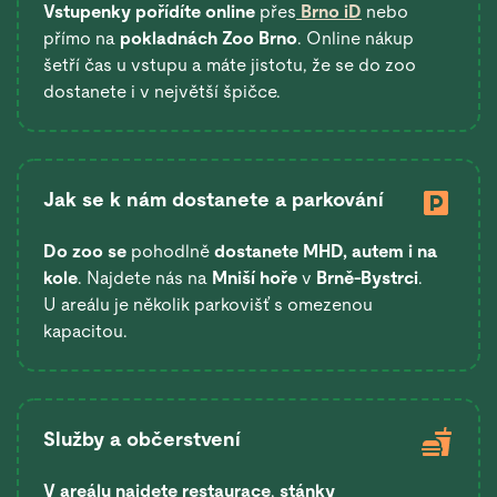
Vstupenky pořídíte online
přes
Brno iD
nebo
přímo na
pokladnách Zoo Brno
. Online nákup
šetří čas u vstupu a máte jistotu, že se do zoo
dostanete i v největší špičce.
Jak se k nám dostanete a parkování
Do zoo se
pohodlně
dostanete
MHD, autem i na
kole
. Najdete nás na
Mniší hoře
v
Brně-Bystrci
.
U areálu je několik parkovišť s omezenou
kapacitou.
Služby a občerstvení
V areálu najdete restaurace
,
stánky