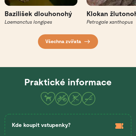
Bazilišek dlouhonohý
Klokan žlutono
Laemanctus longipes
Petrogale xanthopus
Všechna zvířata
Praktické informace
Kde koupit vstupenky?