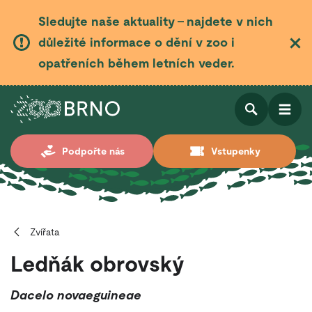
Sledujte naše aktuality – najdete v nich
důležité informace o dění v zoo i
opatřeních během letních veder.
Otevřít
Otevřít
Podpořte nás
Vstupenky
vyhledá
Zvířata
Ledňák obrovský
Dacelo novaeguineae