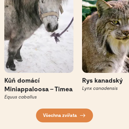
Kůň domácí
Rys kanadský
Miniappaloosa – Timea
Lynx canadensis
Equus caballus
Všechna zvířata