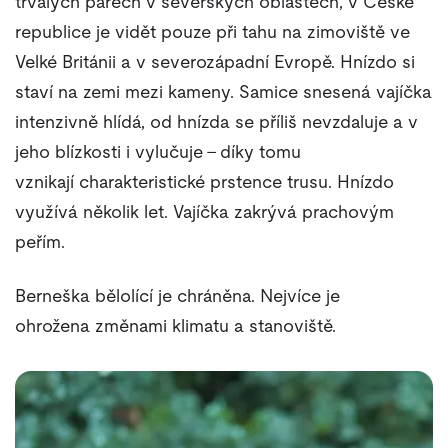
trvalých párech v severských oblastech, v České
republice je vidět pouze při tahu na zimoviště ve
Velké Británii a v severozápadní Evropě. Hnízdo si
staví na zemi mezi kameny. Samice snesená vajíčka
intenzivně hlídá, od hnízda se příliš nevzdaluje a v
jeho blízkosti i vylučuje – díky tomu
vznikají charakteristické prstence trusu. Hnízdo
využívá několik let. Vajíčka zakrývá prachovým
peřím.
Berneška bělolící je chráněna. Nejvíce je
ohrožena změnami klimatu a stanoviště.