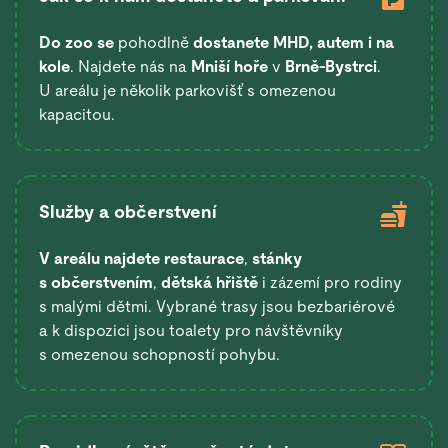
Do zoo se
pohodlně
dostanete
MHD, autem i na
kole
. Najdete nás na
Mniší hoře
v
Brně-Bystrci
.
U areálu je několik parkovišť s omezenou
kapacitou.
Služby a občerstvení
V areálu najdete restaurace
,
stánky
s občerstvením
,
dětská hřiště
i zázemí pro rodiny
s malými dětmi. Vybrané trasy jsou bezbariérové
a k dispozici jsou toalety pro návštěvníky
s omezenou schopností pohybu.