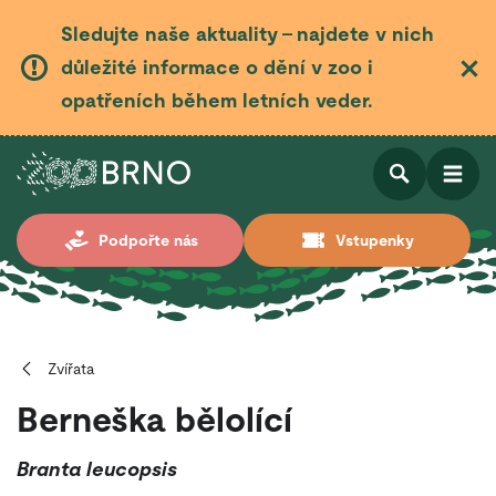
Sledujte naše aktuality – najdete v nich
důležité informace o dění v zoo i
opatřeních během letních veder.
Otevřít
Otevřít
Podpořte nás
Vstupenky
vyhledá
Zvířata
Berneška bělolící
Branta leucopsis