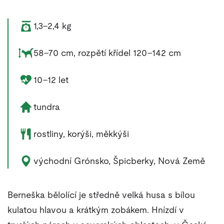
Váha zvířete:
1,3–2,4 kg
Rozměry zvířete:
58–70 cm, rozpětí křídel 120–142 cm
Délka života zvířete:
10–12 let
Životní prostředí zvířete:
tundra
Potrava zvířete:
rostliny, korýši, měkkýši
Výskyt zvířete:
východní Grónsko, Špicberky, Nová Země
Berneška bělolící je středně velká husa s bílou
kulatou hlavou a krátkým zobákem. Hnízdí v