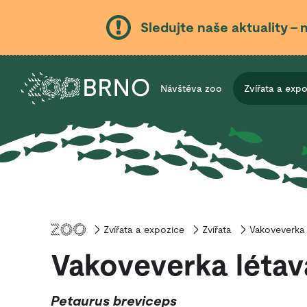
Sledujte naše aktuality – 
Návštěva zoo
Zvířata a exp
Zvířata a expozice
Úvod
Zvířata
Vakoveverka 
Vakoveverka létav
Petaurus breviceps