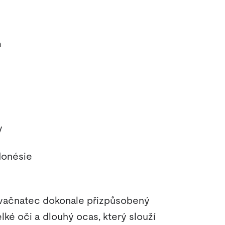
m
y
donésie
 vačnatec dokonale přizpůsobený
elké oči a dlouhý ocas, který slouží