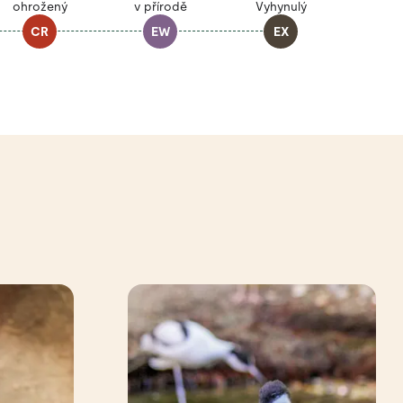
ohrožený
v přírodě
Vyhynulý
CR
EW
EX