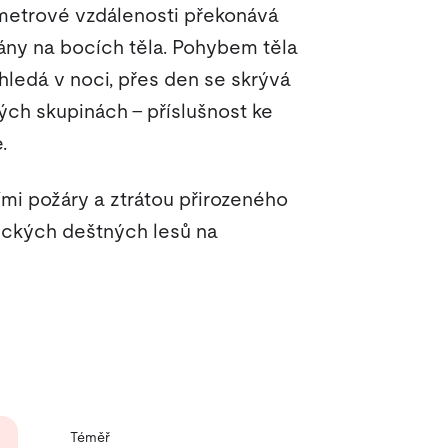
0metrové vzdálenosti překonává
lány na bocích těla. Pohybem těla
 hledá v noci, přes den se skrývá
ných skupinách – příslušnost ke
.
mi požáry a ztrátou přirozeného
ických deštných lesů na
Téměř