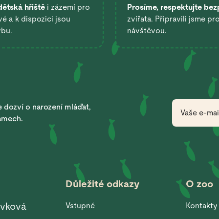
dětská hřiště
i zázemí pro
Prosíme, respektujte bez
é a k dispozici jsou
zvířata. Připravili jsme pr
ybu.
návštěvou.
 dozví o narození mláďat,
ramech.
Důležité odkazy
O zoo
ěvková
Vstupné
Kontakty