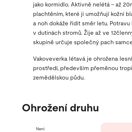
jako kormidlo. Aktivně nelétá – až 2
plachtěním, které ji umožňují kožní b
a noh dokáže řídit směr letu. Potravu
v dutinách stromů. Žije až ve 12člen
skupině určuje společný pach samce
Vakoveverka létavá je ohrožena lesní
prostředí, především přeměnou trop
zemědělskou půdu.
Ohrožení druhu
Není