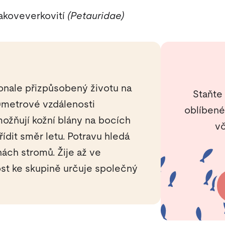
vakoveverkovití
(Petauridae)
onale přizpůsobený životu na
Staňte
0metrové vzdálenosti
oblíbené
možňují kožní blány na bocích
vč
ídit směr letu. Potravu hledá
nách stromů. Žije až ve
ost ke skupině určuje společný