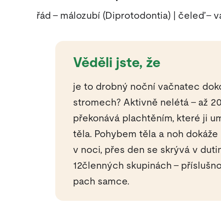
řád – málozubí (Diprotodontia) | čeleď – 
Věděli jste, že
je to drobný noční vačnatec dok
stromech? Aktivně nelétá – až 2
překonává plachtěním, které ji u
těla. Pohybem těla a noh dokáže ř
v noci, přes den se skrývá v duti
12členných skupinách – příslušn
pach samce.