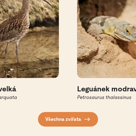
velká
Leguánek modra
arquata
Petrosaurus thalassinus
Všechna zvířata