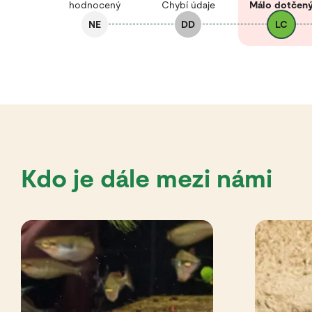
hodnocený
Chybí údaje
Málo dotčen
NE
DD
LC
Kdo je dále mezi námi