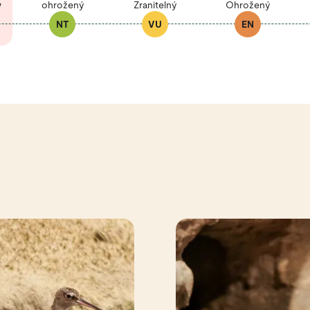
ý
ohrožený
Zranitelný
Ohrožený
NT
VU
EN