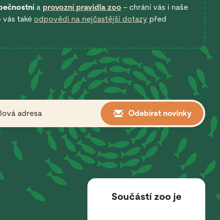
pečnostní
a
provozní pravidla zoo
– chrání vás i naše
o vás také
odpovědi na nejčastější dotazy
před
Odebírat novinky
Součástí zoo je