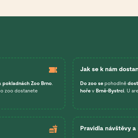
Jak se k nám dostan
a
pokladnách Zoo Brno
.
Do zoo se
pohodlně
dost
 do zoo dostanete
hoře
v
Brně-Bystrci
. U ar
Pravidla návštěvy a