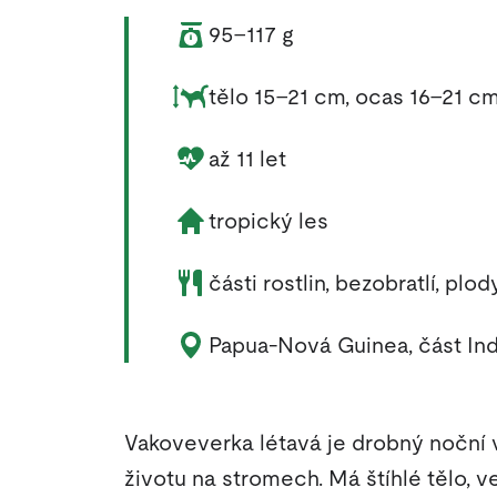
Váha zvířete:
95–117 g
Rozměry zvířete:
tělo 15–21 cm, ocas 16–21 c
Délka života zvířete:
až 11 let
Životní prostředí zvířete:
tropický les
Potrava zvířete:
části rostlin, bezobratlí, plod
Výskyt zvířete:
Papua-Nová Guinea, část In
Vakoveverka létavá je drobný noční
životu na stromech. Má štíhlé tělo, v