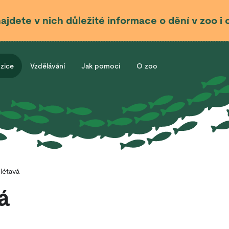
najdete v nich důležité informace o dění v zoo 
ozice
Vzdělávání
Jak pomoci
O zoo
létavá
á