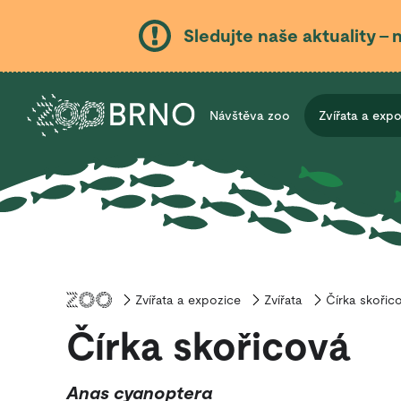
Sledujte naše aktuality – 
Návštěva zoo
Zvířata a exp
Zvířata a expozice
Úvod
Zvířata
Čírka skořic
Čírka skořicová
Anas cyanoptera