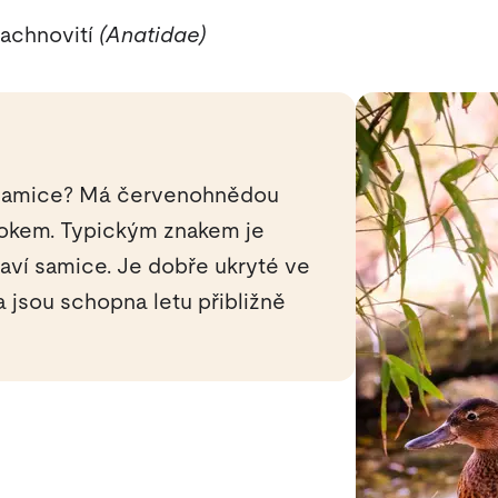
kachnovití
(Anatidae)
ž samice? Má červenohnědou
okem. Typickým znakem je
taví samice. Je dobře ukryté ve
a jsou schopna letu přibližně