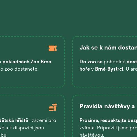
Jak se k nám dostan
a
pokladnách Zoo Brno
.
Do zoo se
pohodlně
dost
 do zoo dostanete
hoře
v
Brně-Bystrci
. U ar
Pravidla návštěvy a
dětská hřiště
i zázemí pro
Prosíme, respektujte bez
é a k dispozici jsou
zvířata. Připravili jsme pr
ybu.
návštěvou.