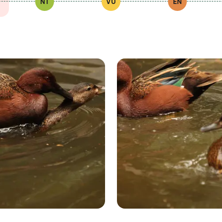
NT
VU
EN