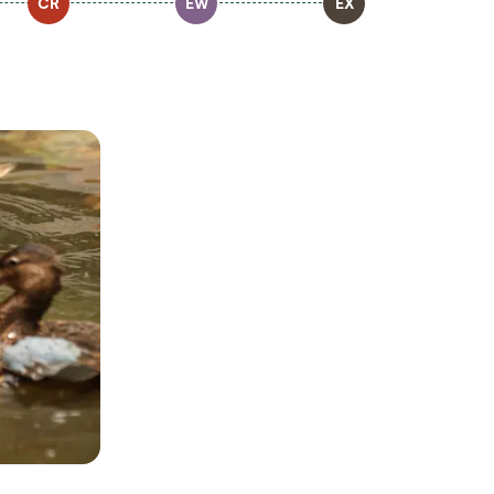
CR
EW
EX