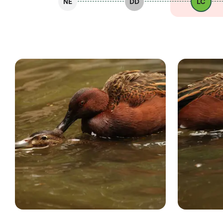
NE
DD
LC
Fotogalerie