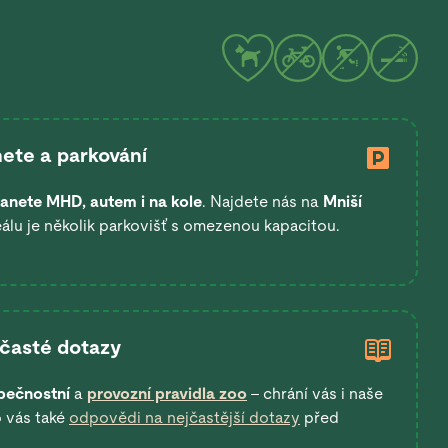
ete a parkování
anete
MHD, autem i na kole
. Najdete nás na
Mniší
eálu je několik parkovišť s omezenou kapacitou.
 časté dotazy
pečnostní
a
provozní pravidla zoo
– chrání vás i naše
o vás také
odpovědi na nejčastější dotazy
před