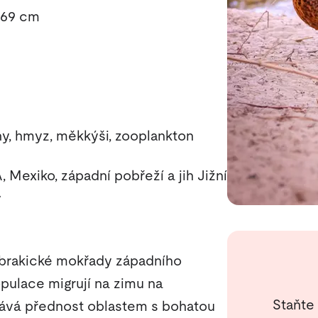
–69 cm
ny, hmyz, měkkýši, zooplankton
 Mexiko, západní pobřeží a jih Jižní
y
 brakické mokřady západního
ulace migrují na zimu na
Staňte
Dává přednost oblastem s bohatou