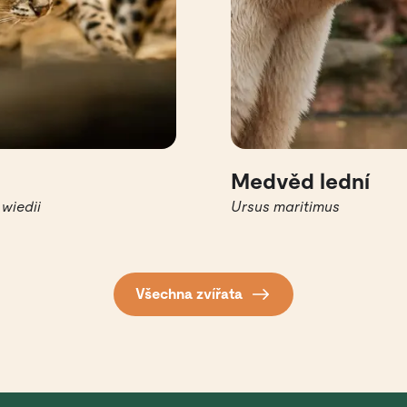
Medvěd lední
wiedii
Ursus maritimus
Všechna zvířata