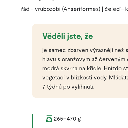
řád – vrubozobí (Anseriformes) | čeleď – 
Věděli jste, že
je samec zbarven výrazněji ne
hlavu s oranžovým až červeným 
modrá skvrna na křídle. Hnízdo s
vegetaci v blízkosti vody. Mláďat
7 týdnů po vylíhnutí.
Váha zvířete:
265–470 g