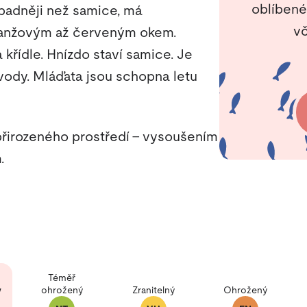
oblíbené
padněji než samice, má
vč
ranžovým až červeným okem.
křídle. Hnízdo staví samice. Je
 vody. Mláďata jsou schopna letu
 přirozeného prostředí – vysoušením
.
Téměř
ý
ohrožený
Zranitelný
Ohrožený