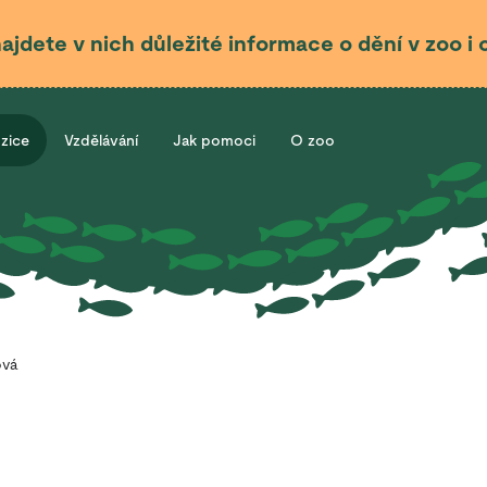
najdete v nich důležité informace o dění v zoo 
ozice
Vzdělávání
Jak pomoci
O zoo
ová