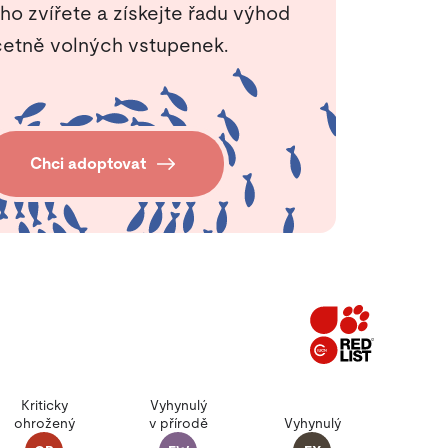
ho zvířete a získejte řadu výhod
etně volných vstupenek.
Chci adoptovat
Kriticky
Vyhynulý
ohrožený
v přírodě
Vyhynulý