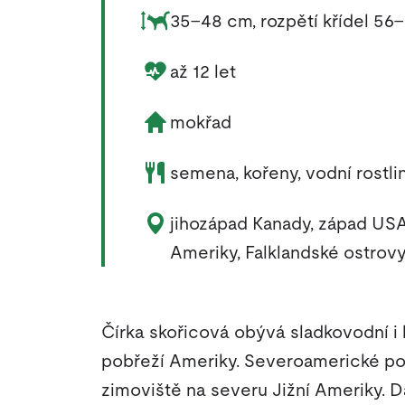
Rozměry zvířete:
35–48 cm, rozpětí křídel 56
Délka života zvířete:
až 12 let
Životní prostředí zvířete:
mokřad
Potrava zvířete:
semena, kořeny, vodní rostli
Výskyt zvířete:
jihozápad Kanady, západ USA,
Ameriky, Falklandské ostrov
Čírka skořicová obývá sladkovodní i
pobřeží Ameriky. Severoamerické pop
zimoviště na severu Jižní Ameriky. 