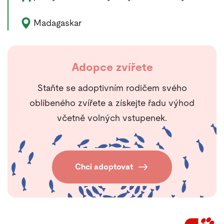
Výskyt zvířete:
Madagaskar
Adopce zvířete
Staňte se adoptivním rodičem svého
oblíbeného zvířete a získejte řadu výhod
včetně volných vstupenek.
Chci adoptovat