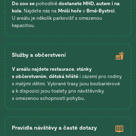
Do zoo se
pohodlně
dostanete
MHD, autem i na
kole
. Najdete nás na
Mniší hoře
v
Brně-Bystrci
.
U areálu je několik parkovišť s omezenou
kapacitou.
Služby a občerstvení
V areálu najdete restaurace
,
stánky
s občerstvením
,
dětská hřiště
i zázemí pro rodiny
s malými dětmi. Vybrané trasy jsou bezbariérové
a k dispozici jsou toalety pro návštěvníky
s omezenou schopností pohybu.
Pravidla návštěvy a časté dotazy