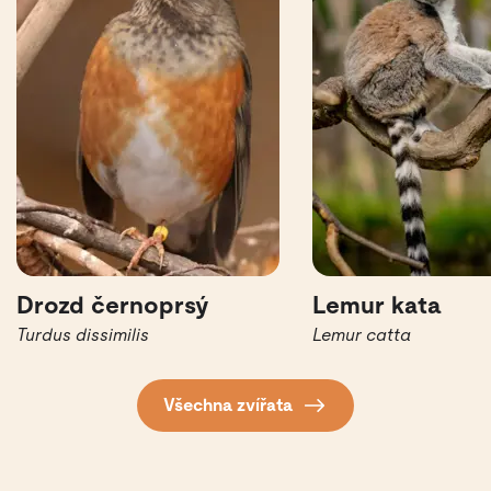
Drozd černoprsý
Lemur kata
Turdus dissimilis
Lemur catta
Všechna zvířata