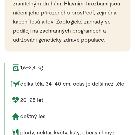
zranitelným druhům. Hlavními hrozbami jsou
ničení jeho přirozeného prostředí, zejména
kácení lesů a lov. Zoologické zahrady se
podílejí na záchranných programech a
udržování geneticky zdravé populace.
Váha zvířete:
1,6–2,4 kg
Rozměry zvířete:
délka těla 34–40 cm, ocas je delší než tělo
Délka života zvířete:
20–25 let
Životní prostředí zvířete:
deštný les
Potrava zvířete:
plody, nektar, květy, listy, občas i hmyz