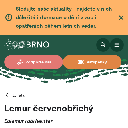
Sledujte naše aktuality – najdete v nich
důležité informace o dění v zoo i
opatřeních během letních veder.
Otevřít
Otevřít
Podpořte nás
Vstupenky
vyhledá
Zvířata
Lemur červenobřichý
Eulemur rubriventer