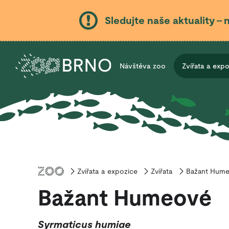
Sledujte naše aktuality – 
Návštěva zoo
Zvířata a exp
Zvířata a expozice
Úvod
Zvířata
Bažant Hum
Bažant Humeové
Syrmaticus humiae