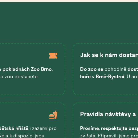
Jak se k nám dostan
a
pokladnách Zoo Brno
.
Do zoo se
pohodlně
dost
 do zoo dostanete
hoře
v
Brně-Bystrci
. U ar
Pravidla návštěvy a
dětská hřiště
i zázemí pro
Prosíme, respektujte bez
é a k dispozici jsou
zvířata. Připravili jsme pr