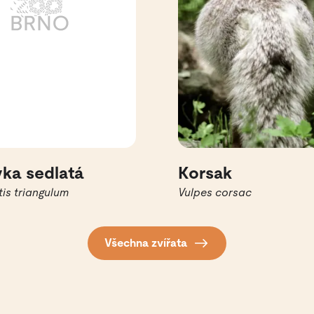
vka sedlatá
Korsak
is triangulum
Vulpes corsac
Všechna zvířata