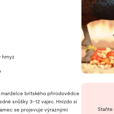
ný hmyz
o
manželce britského přírodovědce
dné snůšky 3–12 vajec. Hnízdo si
Staňte
í. Samec se projevuje výraznými