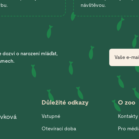
ybu.
návštěvou.
 dozví o narození mláďat,
ramech.
Důležité odkazy
O zoo
ěvková
Vstupné
Kontakty
Otevírací doba
Pro médi