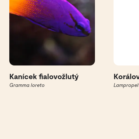
Kanícek fialovožlutý
Korálo
Gramma loreto
Lampropelt