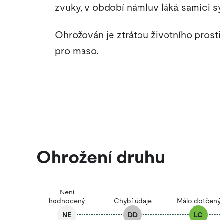
zvuky, v období námluv láká samici 
Ohrožován je ztrátou životního prost
pro maso.
Ohrožení druhu
Není
hodnocený
Chybí údaje
Málo dotčen
NE
DD
LC