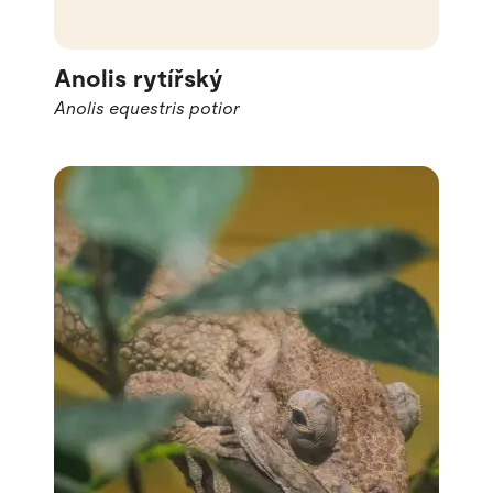
Anolis rytířský
Anolis equestris potior