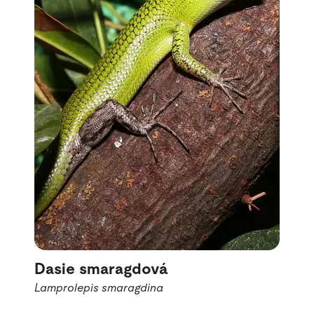
Dasie smaragdová
Lamprolepis smaragdina