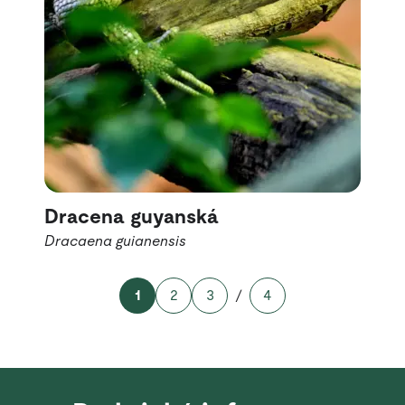
Dracena guyanská
Dracaena guianensis
1
2
3
/
4