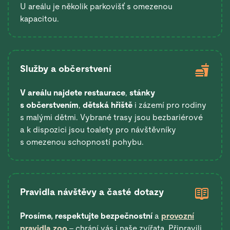
U areálu je několik parkovišť s omezenou
kapacitou.
Služby a občerstvení
V areálu najdete restaurace
,
stánky
s občerstvením
,
dětská hřiště
i zázemí pro rodiny
s malými dětmi. Vybrané trasy jsou bezbariérové
a k dispozici jsou toalety pro návštěvníky
s omezenou schopností pohybu.
Pravidla návštěvy a časté dotazy
Prosíme, respektujte bezpečnostní
a
provozní
pravidla zoo
– chrání vás i naše zvířata. Připravili