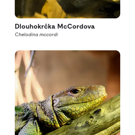
Dlouhokrčka McCordova
Chelodina mccordi