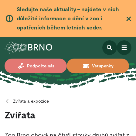
Sledujte naše aktuality – najdete v nich
důležité informace o dění v zoo i
opatřeních během letních veder.
Otevřít
Otevřít
Podpořte nás
Vstupenky
vyhledá
Zvířata a expozice
Zvířata
Zoo Brno chová na čtyři stovky druhů zvířat z