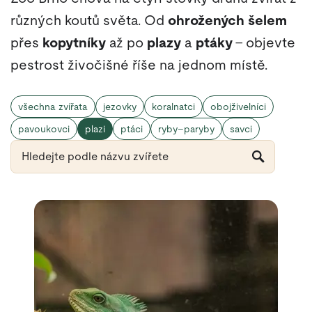
různých koutů světa. Od
ohrožených šelem
přes
kopytníky
až po
plazy
a
ptáky
– objevte
pestrost živočišné říše na jednom místě.
všechna zvířata
jezovky
koralnatci
obojživelníci
pavoukovci
plazi
ptáci
ryby–paryby
savci