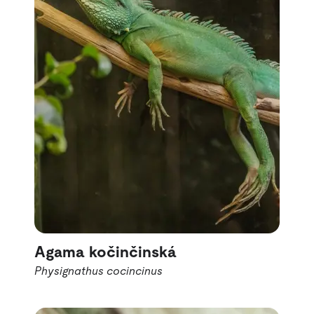
Agama kočinčinská
Physignathus cocincinus