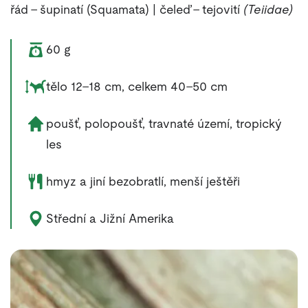
řád – šupinatí (Squamata) | čeleď – tejovití
(Teiidae)
Váha zvířete:
60 g
Rozměry zvířete:
tělo 12–18 cm, celkem 40–50 cm
Životní prostředí zvířete:
poušť, polopoušť, travnaté území, tropický
les
Potrava zvířete:
hmyz a jiní bezobratlí, menší ještěři
Výskyt zvířete:
Střední a Jižní Amerika