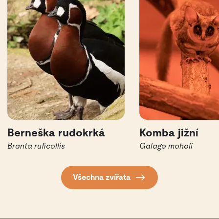
Berneška rudokrká
Komba jižní
Branta ruficollis
Galago moholi
Všechna zvířata