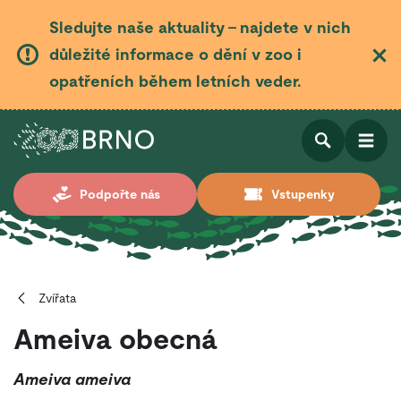
Sledujte naše aktuality – najdete v nich
důležité informace o dění v zoo i
opatřeních během letních veder.
Otevřít
Otevřít
Podpořte nás
Vstupenky
vyhledá
Zvířata
Ameiva obecná
Ameiva ameiva