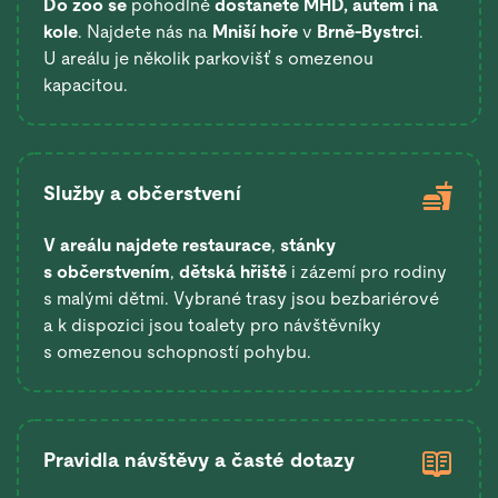
Do zoo se
pohodlně
dostanete
MHD, autem i na
kole
. Najdete nás na
Mniší hoře
v
Brně-Bystrci
.
U areálu je několik parkovišť s omezenou
kapacitou.
Služby a občerstvení
V areálu najdete restaurace
,
stánky
s občerstvením
,
dětská hřiště
i zázemí pro rodiny
s malými dětmi. Vybrané trasy jsou bezbariérové
a k dispozici jsou toalety pro návštěvníky
s omezenou schopností pohybu.
Pravidla návštěvy a časté dotazy