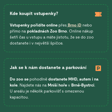
Kde koupit vstupenky?
Vstupenky pořídíte online
přes
Brno iD
nebo
přímo na
pokladnách Zoo Brno
. Online nákup
šetří čas u vstupu a máte jistotu, že se do zoo
dostanete i v největší špičce.
Jak se k nám dostanete a parkování
Do zoo se
pohodlně
dostanete
MHD, autem i na
kole
. Najdete nás na
Mniší hoře
v
Brně-Bystrci
.
U areálu je několik parkovišť s omezenou
kapacitou.