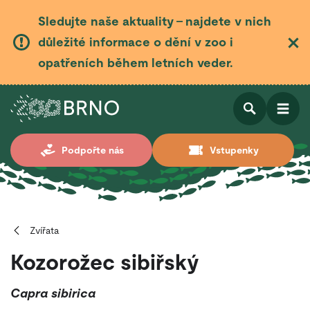
Sledujte naše aktuality – najdete v nich
důležité informace o dění v zoo i
opatřeních během letních veder.
Otevřít
Otevřít
Podpořte nás
Vstupenky
vyhledá
Zvířata
Kozorožec sibiřský
Capra sibirica