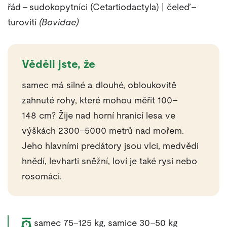
řád – sudokopytníci (Cetartiodactyla) | čeleď –
turovití
(Bovidae)
Věděli jste, že
samec má silné a dlouhé, obloukovitě
zahnuté rohy, které mohou měřit 100–
148 cm? Žije nad horní hranicí lesa ve
výškách 2300–5000 metrů nad mořem.
Jeho hlavními predátory jsou vlci, medvědi
hnědí, levharti sněžní, loví je také rysi nebo
rosomáci.
Váha zvířete:
samec 75–125 kg, samice 30–50 kg