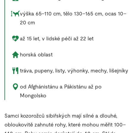
Rozměry zvířete:
výška 65–110 cm, tělo 130–165 cm, ocas 10–
20 cm
Délka života zvířete:
až 15 let, v lidské péči až 22 let
Životní prostředí zvířete:
horská oblast
Potrava zvířete:
tráva, pupeny, listy, výhonky, mechy, lišejníky
Výskyt zvířete:
od Afghánistánu a Pákistánu až po
Mongolsko
Samci kozorožců sibiřských mají silné a dlouhé,
obloukovitě zahnuté rohy, které mohou měřit 100–