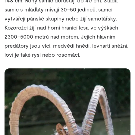
148 cm. Rohy samic dorůstají do 40 cm. Stáda
samic s mláďaty mívají 30–50 jedinců, samci
vytvářejí pánské skupiny nebo žijí samotářsky.
Kozorožci žijí nad horní hranicí lesa ve výškách
2300–5000 metrů nad mořem. Jejich hlavními
predátory jsou vlci, medvědi hnědí, levharti sněžní,
loví je také rysi nebo rosomáci.