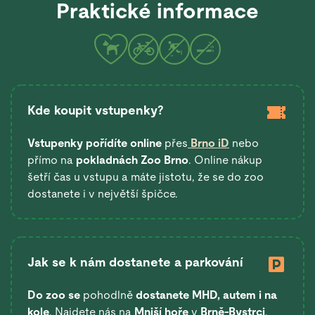
Praktické informace
Kde koupit vstupenky?
Vstupenky pořídíte online
přes
Brno iD
nebo
přímo na
pokladnách Zoo Brno
. Online nákup
šetří čas u vstupu a máte jistotu, že se do zoo
dostanete i v největší špičce.
Jak se k nám dostanete a parkování
Do zoo se
pohodlně
dostanete
MHD, autem i na
kole
. Najdete nás na
Mniší hoře
v
Brně-Bystrci
.