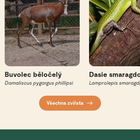
Buvolec běločelý
Dasie smaragd
Damaliscus pygargus phillipsi
Lamprolepis smaragd
Všechna zvířata