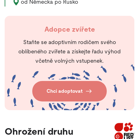
Výskyt zvířete:
od Německa po Rusko
Adopce zvířete
Staňte se adoptivním rodičem svého
oblíbeného zvířete a získejte řadu výhod
včetně volných vstupenek.
Chci adoptovat
Ohrožení druhu