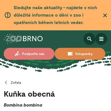
Sledujte naše aktuality – najdete v nich
důležité informace o dění v zoo i
opatřeních během letních veder.
Otevřít
Otevřít
Podpořte nás
Vstupenky
vyhledá
Zvířata
Kuňka obecná
Bombina bombina