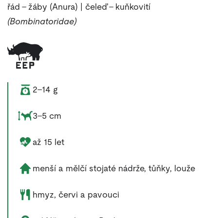
řád – žáby (Anura) | čeleď – kuňkovití
(Bombinatoridae)
Váha zvířete:
2–14 g
Rozměry zvířete:
3–5 cm
Délka života zvířete:
až 15 let
Životní prostředí zvířete:
menší a mělčí stojaté nádrže, tůňky, louže
Potrava zvířete:
hmyz, červi a pavouci