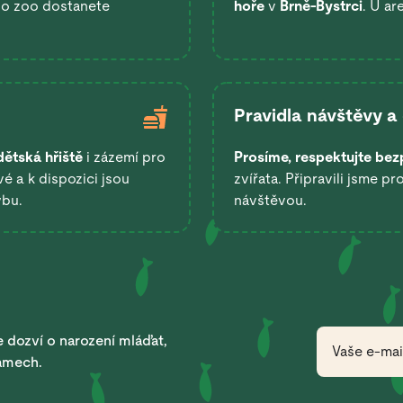
 do zoo dostanete
hoře
v
Brně-Bystrci
. U ar
Pravidla návštěvy a
dětská hřiště
i zázemí pro
Prosíme, respektujte bez
é a k dispozici jsou
zvířata. Připravili jsme pr
ybu.
návštěvou.
 dozví o narození mláďat,
ramech.