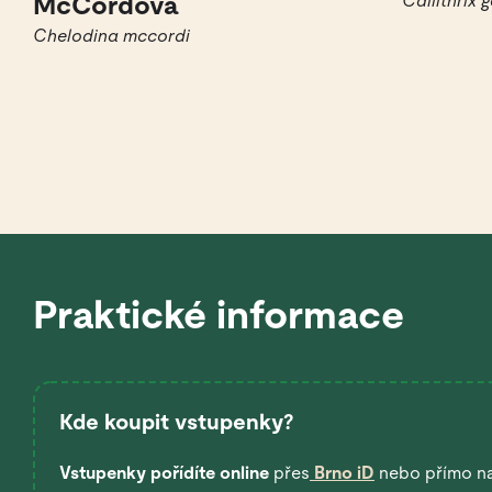
McCordova
Callithrix 
Chelodina mccordi
Praktické informace
Kde koupit vstupenky?
Vstupenky pořídíte online
přes
Brno iD
nebo přímo n