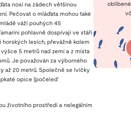
oblíbené
ďata nosí na zádech většinou
vč
ení. Pečovat o mláďata mohou také
í mládě váží pouhých 45
amaríni pohlavně dospívají ve stáří
i horských lesích, převážně kolem
 výšce 5 metrů nad zemí a z místa
romů. Je považován za výborného
y až 20 metrů. Společně se lvíčky
rápkaté opice (počeleď
tou životního prostředí a nelegálním