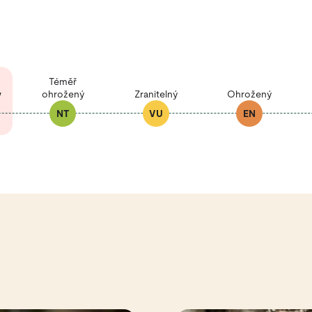
Téměř
ý
ohrožený
Zranitelný
Ohrožený
NT
VU
EN