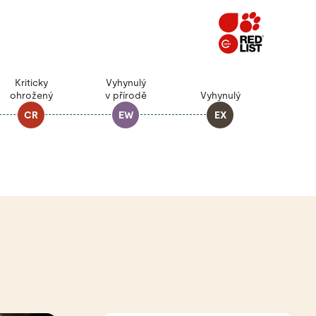
Kriticky
Vyhynulý
ohrožený
v přírodě
Vyhynulý
CR
EW
EX