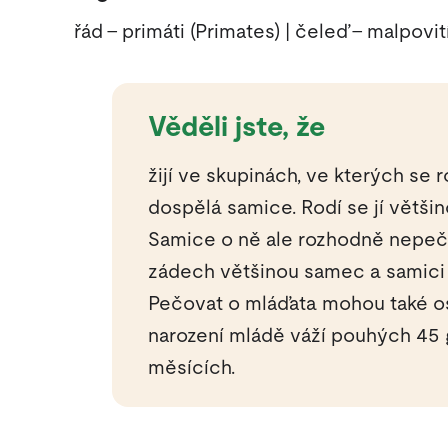
řád – primáti (Primates) | čeleď – malpovit
Věděli jste, že
žijí ve skupinách, ve kterých se
dospělá samice. Rodí se jí většin
Samice o ně ale rozhodně nepeču
zádech většinou samec a samici 
Pečovat o mláďata mohou také ost
narození mládě váží pouhých 45 
měsících.