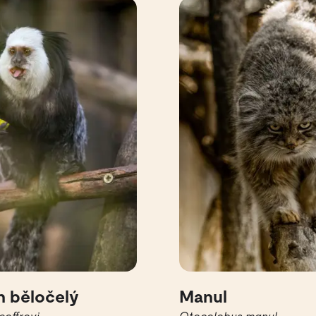
 běločelý
Manul