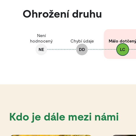
Ohrožení druhu
Není
hodnocený
Chybí údaje
Málo dotčen
NE
DD
LC
Kdo je dále mezi námi