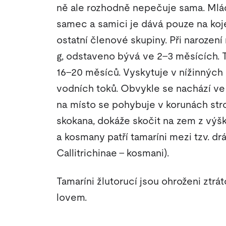
ně ale rozhodně nepečuje sama. Mlá
samec a samici je dává pouze na koj
ostatní členové skupiny. Při narozen
g, odstaveno bývá ve 2–3 měsících. T
16–20 měsíců. Vyskytuje v nížinných 
vodních toků. Obvykle se nachází ve
na místo se pohybuje v korunách st
skokana, dokáže skočit na zem z výšk
a kosmany patří tamaríni mezi tzv. d
Callitrichinae - kosmani).
Tamaríni žlutorucí jsou ohroženi ztrá
lovem.