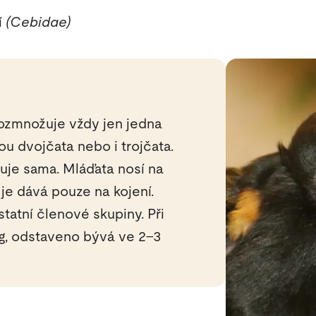
í
(Cebidae)
 rozmnožuje vždy jen jedna
ou dvojčata nebo i trojčata.
je sama. Mláďata nosí na
je dává pouze na kojení.
atní členové skupiny. Při
g, odstaveno bývá ve 2–3