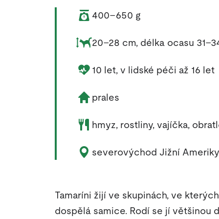
Váha zvířete:
400–650 g
Rozměry zvířete:
20–28 cm, délka ocasu 31–3
Délka života zvířete:
10 let, v lidské péči až 16 let
Životní prostředí zvířete:
prales
Potrava zvířete:
hmyz, rostliny, vajíčka, obrat
Výskyt zvířete:
severovýchod Jižní Amerik
Tamaríni žijí ve skupinách, ve který
dospělá samice. Rodí se jí většinou 