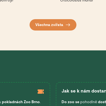
geoffroyi
Otocolobus manul
Všechna zvířata
Jak se k nám dostan
a
pokladnách Zoo Brno
.
Do zoo se
pohodlně
dost