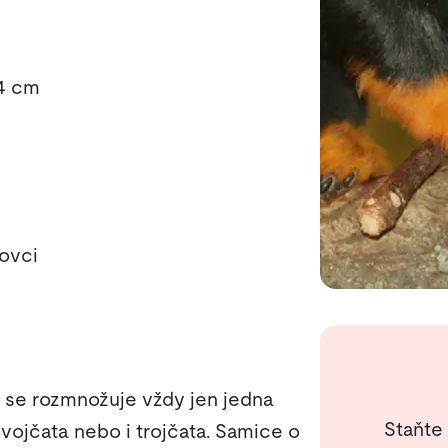
4 cm
lovci
y
ch se rozmnožuje vždy jen jedna
Staňte
dvojčata nebo i trojčata. Samice o