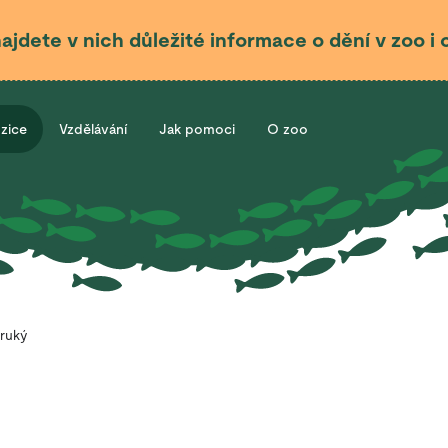
najdete v nich důležité informace o dění v zoo 
ozice
Vzdělávání
Jak pomoci
O zoo
oruký