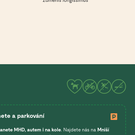
Zamenis longissimus
ete a parkování
anete
MHD, autem i na kole
. Najdete nás na
Mniší