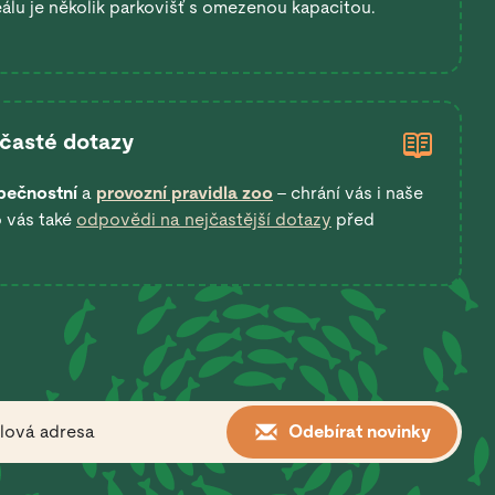
eálu je několik parkovišť s omezenou kapacitou.
 časté dotazy
pečnostní
a
provozní pravidla zoo
– chrání vás i naše
o vás také
odpovědi na nejčastější dotazy
před
Odebírat novinky