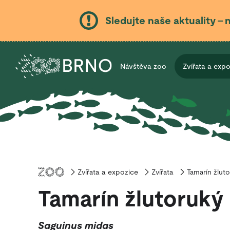
Sledujte naše aktuality – 
Návštěva zoo
Zvířata a exp
Zvířata a expozice
Úvod
Zvířata
Tamarín žlut
Tamarín žlutoruký
Saguinus midas