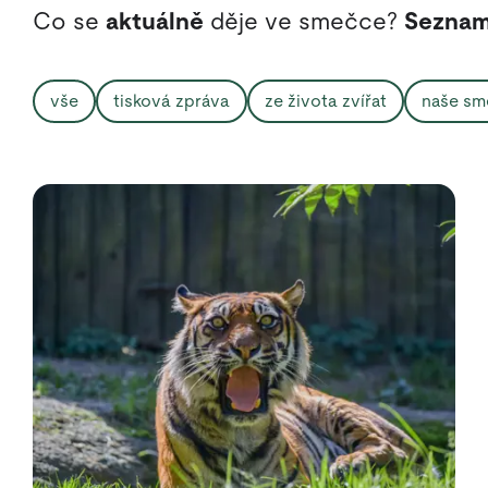
Co se
aktuálně
děje ve smečce?
Seznam
vše
tisková zpráva
ze života zvířat
naše sm