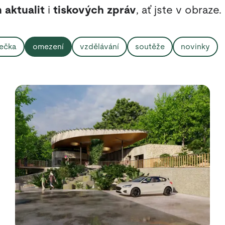
 aktualit
i
tiskových zpráv
, ať jste v obraze.
ečka
omezení
vzdělávání
soutěže
novinky