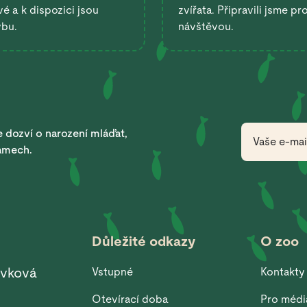
é a k dispozici jsou
zvířata. Připravili jsme pr
ybu.
návštěvou.
 dozví o narození mláďat,
ramech.
Důležité odkazy
O zoo
ěvková
Vstupné
Kontakty
Otevírací doba
Pro médi