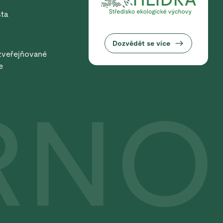
sta
Dozvědět se více
zveřejňované
e