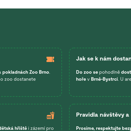
Jak se k nám dostan
a
pokladnách Zoo Brno
.
Do zoo se
pohodlně
dost
 do zoo dostanete
hoře
v
Brně-Bystrci
. U ar
Pravidla návštěvy a
dětská hřiště
i zázemí pro
Prosíme, respektujte bez