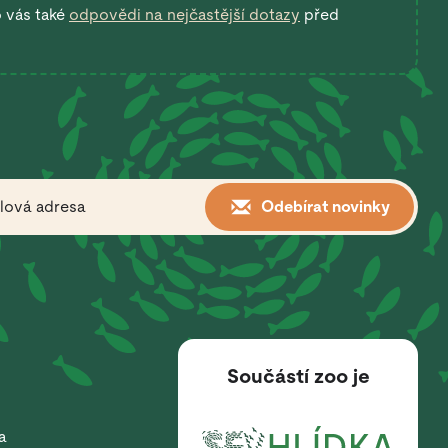
o vás také
odpovědi na nejčastější dotazy
před
Odebírat novinky
Součástí zoo je
a