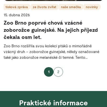
tisková zpráva
ze života zvířat
naše smečka
novinky
15. dubna 2026
Zoo Brno poprvé chová vzácné
zoborožce guinejské. Na jejich příjezd
čekala osm let.
Zoo Brno rozšířila svou kolekci ptáků o mimořádně
vzácný druh – zoborožce guinejské, někdy označované
také jako zoborožce melanéské či temné. Tento
impozantní druh, obývající oblast Papuy – Nové Guineje,
Moluckých a Šalamounových ostrovů, je v evropských
1
2
chovech stále raritou.
Praktické informace