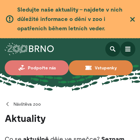
Sledujte naše aktuality – najdete v nich
důležité informace o dění v zoo i
opatřeních během letních veder.
Otevřít
Otevřít
Podpořte nás
Vstupenky
vyhledá
Návštěva zoo
Aktuality
Co se
aktuálně
děje ve smečce?
Seznam