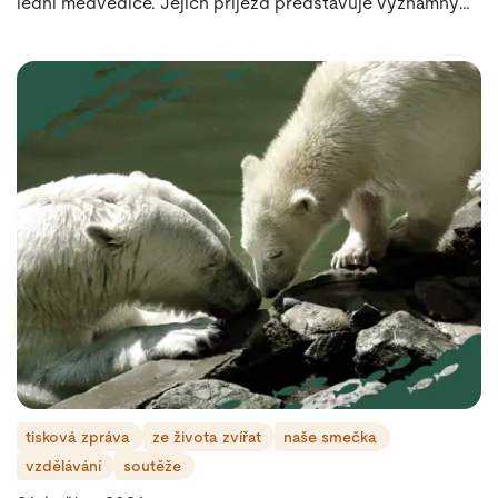
lední medvědice. Jejich příjezd představuje významný
milník pro další rozvoj chovu a otevírá novou kapitolu
brněnského příběhu ledních medvědů.
tisková zpráva
ze života zvířat
naše smečka
vzdělávání
soutěže