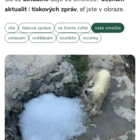
aktualit
i
tiskových zpráv
, ať jste v obraze.
vše
tisková zpráva
ze života zvířat
naše smečka
omezení
vzdělávání
soutěže
novinky