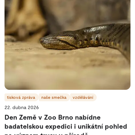
tisková zpráva
naše smečka
vzdělávání
22. dubna 2026
Den Země v Zoo Brno nabídne
badatelskou expedici i unikátní pohled