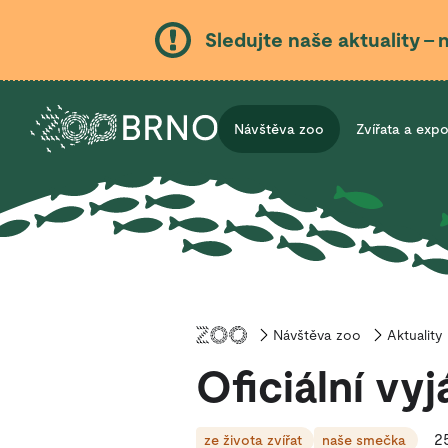
Sledujte naše aktuality – 
Návštěva zoo
Zvířata a exp
Návštěva zoo
Úvod
Aktuality
Oficiální v
2
ze života zvířat
naše smečka