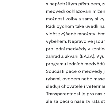
s nepřetržitým přístupem, z
medvědi ochlazování mlžen
možnost volby a samy si vyb
Rádi bychom také uvedli na 
vidět zvýšené množství hmy
výběhem. Nepravdivé jsou ta
pro lední medvědy v kontin
zahrad a akvárií (EAZA). V
programu ledních medvědů 
Součástí péče o medvědy je
rybami, ovocem nebo masem,
sledují chovatelé i veteriná
Transparentnost je pro nás d
ale za péčí o naše zvířata s