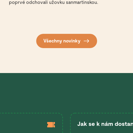
poprvé odchovali užovku sanmartinskou.
Všechny novinky
Jak se k nám dostan