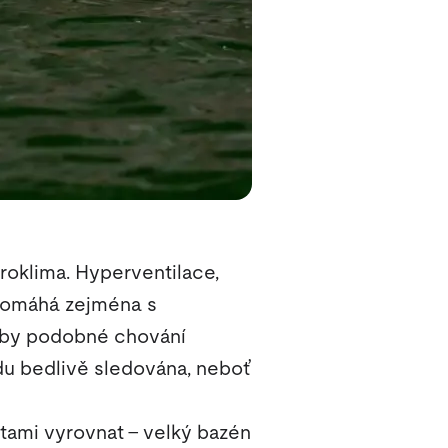
kroklima. Hyperventilace,
 pomáhá zejména s
dyby podobné chování
du bedlivě sledována, neboť
otami vyrovnat – velký bazén