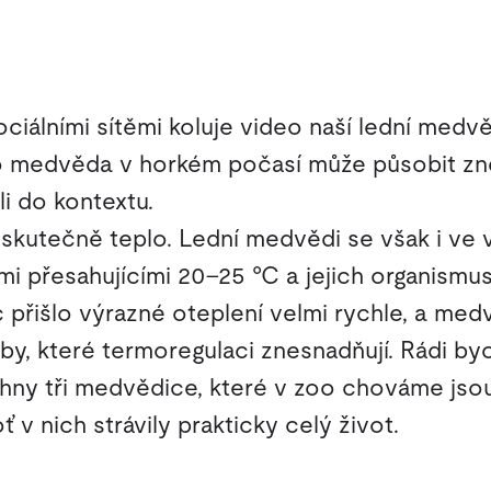
ciálními sítěmi koluje video naší lední med
o medvěda v horkém počasí může působit zne
i do kontextu.
skutečně teplo. Lední medvědi se však i ve 
ami přesahujícími 20–25 °C a jejich organis
 přišlo výrazné oteplení velmi rychle, a medv
oby, které termoregulaci znesnadňují. Rádi b
chny tři medvědice, které v zoo chováme jsou
 v nich strávily prakticky celý život.