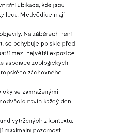
nitřní ubikace, kde jsou
ky ledu. Medvědice mají
objevily. Na záběrech není
, se pohybuje po skle před
atří mezi největší expozice
ké asociace zoologických
 evropského záchovného
 bloky se zamraženými
v medvědic navíc každý den
ekund vytržených z kontextu,
ují maximální pozornost.