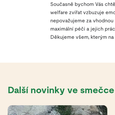
Současně bychom Vás chtěl
welfare zvířat vzbuzuje em
nepovažujeme za vhodnou fo
maximální péči a jejich prác
Děkujeme všem, kterým na n
Další novinky ve smečce