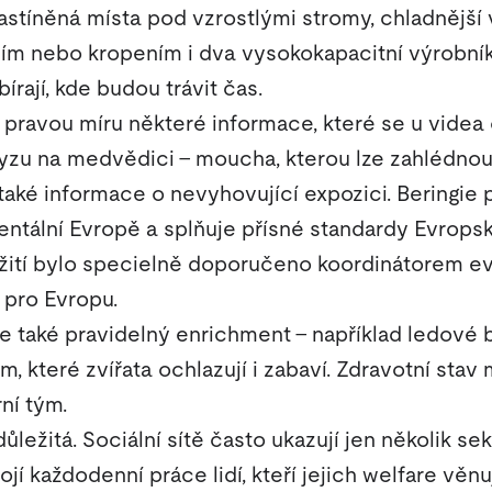
astíněná místa pod vzrostlými stromy, chladnější v
ím nebo kropením i dva vysokokapacitní výrobní
írají, kde budou trávit čas.
pravou míru některé informace, které se u videa 
zu na medvědici – moucha, kterou lze zahlédnout
ké informace o nevyhovující expozici. Beringie p
entální Evropě a splňuje přísné standardy Evrops
yužití bylo specielně doporučeno koordinátorem
pro Evropu.
 také pravidelný enrichment – například ledové
 které zvířata ochlazují i zabaví. Zdravotní sta
rní tým.
ůležitá. Sociální sítě často ukazují jen několik s
tojí každodenní práce lidí, kteří jejich welfare věn