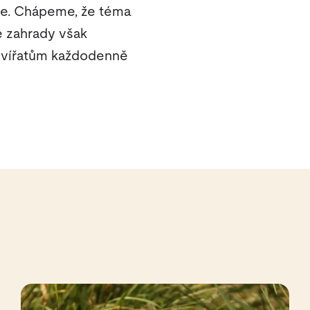
ce. Chápeme, že téma
é zahrady však
 zvířatům každodenně