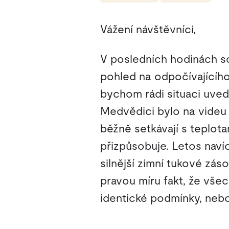
Vážení návštěvníci,
V posledních hodinách so
pohled na odpočívajícíh
bychom rádi situaci uvedl
Medvědici bylo na videu 
běžně setkávají s teplot
přizpůsobuje. Letos navíc
silnější zimní tukové zás
pravou míru fakt, že vše
identické podmínky, neboť