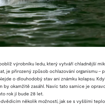
poblíž výrobníku ledu, který vytváří chladnější mi
vat, je přirozený způsob ochlazování organismu –
 Nejde o dlouhodobý stav ani známku kolapsu. K
m by okamžitě zasáhl. Navíc tato samice je oprav
o rok jí bude 28 let.
dvědicím několik možností, jak se s vyššími tepl