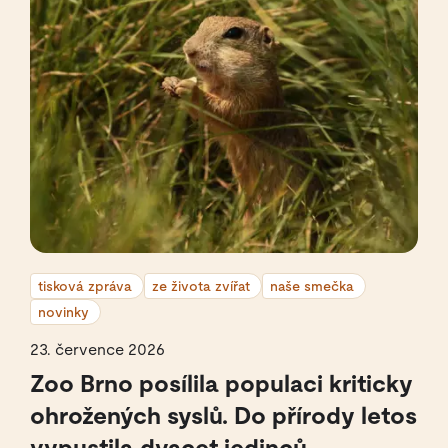
tisková zpráva
ze života zvířat
naše smečka
novinky
23. července 2026
Zoo Brno posílila populaci kriticky
ohrožených syslů. Do přírody letos
vypustila dvacet jedinců