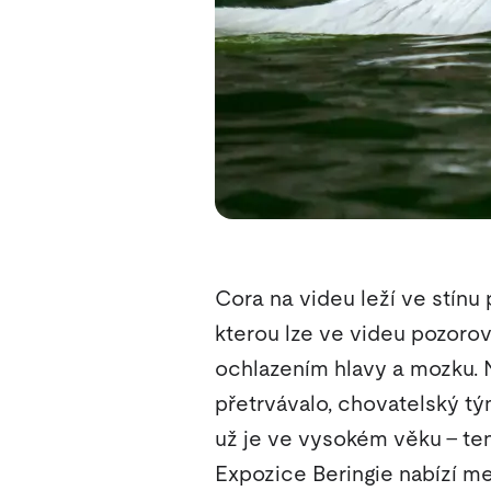
Cora na videu leží ve stínu 
kterou lze ve videu pozoro
ochlazením hlavy a mozku.
přetrvávalo, chovatelský tý
už je ve vysokém věku – tent
Expozice Beringie nabízí me