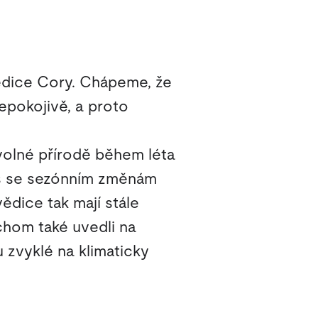
vědice Cory. Chápeme, že
pokojivě, a proto
volné přírodě během léta
mus se sezónním změnám
ědice tak mají stále
ychom také uvedli na
 zvyklé na klimaticky