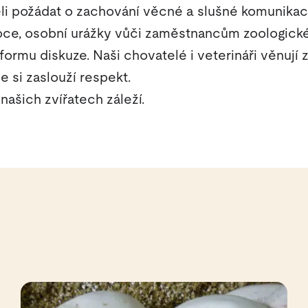
i požádat o zachování věcné a slušné komunika
oce, osobní urážky vůči zaměstnancům zoologick
rmu diskuze. Naši chovatelé i veterináři věnují
e si zaslouží respekt.
ašich zvířatech záleží.