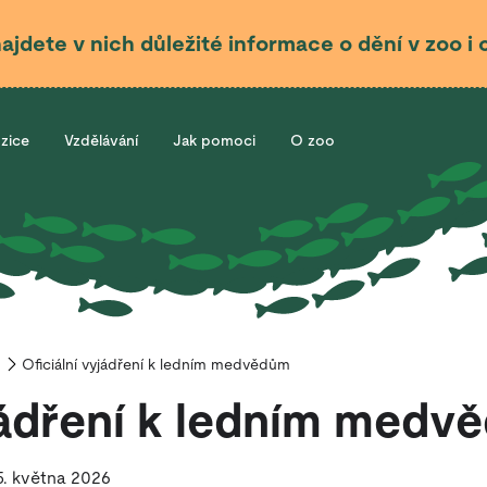
najdete v nich důležité informace o dění v zoo 
ozice
Vzdělávání
Jak pomoci
O zoo
Oficiální vyjádření k ledním medvědům
yjádření k ledním medv
5. května 2026