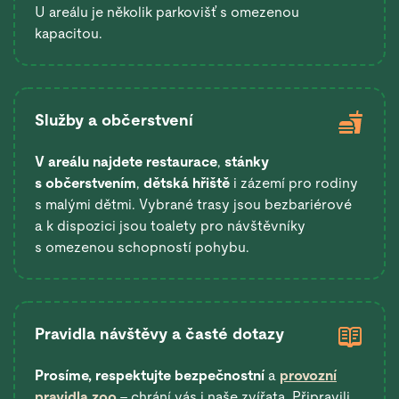
U areálu je několik parkovišť s omezenou
kapacitou.
Služby a občerstvení
V areálu najdete restaurace
,
stánky
s občerstvením
,
dětská hřiště
i zázemí pro rodiny
s malými dětmi. Vybrané trasy jsou bezbariérové
a k dispozici jsou toalety pro návštěvníky
s omezenou schopností pohybu.
Pravidla návštěvy a časté dotazy
Prosíme, respektujte bezpečnostní
a
provozní
pravidla zoo
– chrání vás i naše zvířata. Připravili