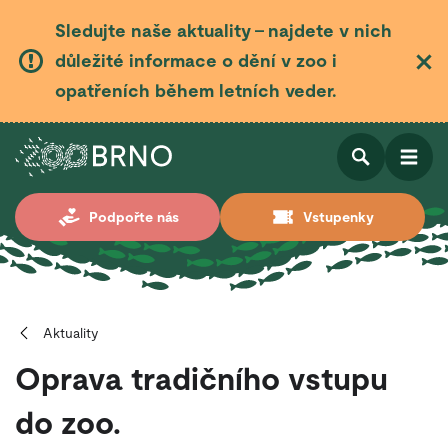
Sledujte naše aktuality – najdete v nich
důležité informace o dění v zoo i
opatřeních během letních veder.
Otevřít
Otevřít
Podpořte nás
Vstupenky
vyhledá
Aktuality
Oprava tradičního vstupu
do zoo.