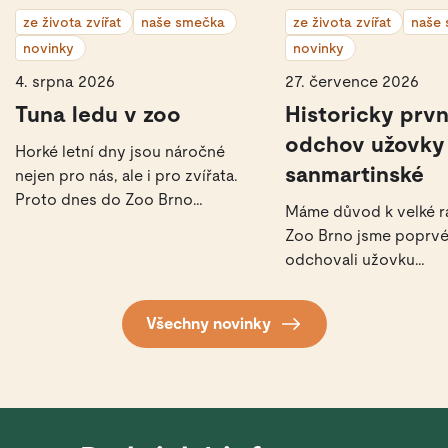
ze života zvířat
naše smečka
ze života zvířat
naše
novinky
novinky
4. srpna 2026
27. července 2026
Tuna ledu v zoo
Historicky prvn
odchov užovky
Horké letní dny jsou náročné
sanmartinské
nejen pro nás, ale i pro zvířata.
Proto dnes do Zoo Brno
Máme důvod k velké ra
dorazila pořádná ledová zásilka
Zoo Brno jsme poprv
– celá tuna ledu.
odchovali užovku
sanmartinskou.
Všechny novinky