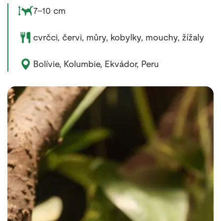
Rozměry zvířete:
7–10 cm
Potrava zvířete:
cvrčci, červi, můry, kobylky, mouchy, žížaly
Výskyt zvířete:
Bolívie, Kolumbie, Ekvádor, Peru