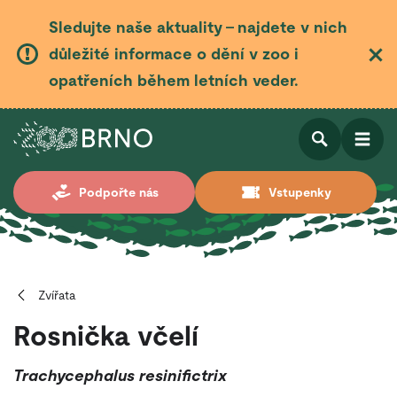
Sledujte naše aktuality – najdete v nich
důležité informace o dění v zoo i
opatřeních během letních veder.
Otevřít
Otevřít
Podpořte nás
Vstupenky
vyhledá
Zvířata
Rosnička včelí
Trachycephalus resinifictrix