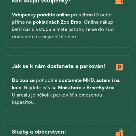
Kde koupit vstupenky?
Vstupenky pořídíte online
přes
Brno iD
nebo
přímo na
pokladnách Zoo Brno
. Online nákup
šetří čas u vstupu a máte jistotu, že se do zoo
dostanete i v největší špičce.
Jak se k nám dostanete a parkování
Do zoo se
pohodlně
dostanete
MHD, autem i na
kole
. Najdete nás na
Mniší hoře
v
Brně-Bystrci
.
U areálu je několik parkovišť s omezenou
kapacitou.
Služby a občerstvení