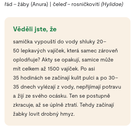
řád – žáby (Anura) | čeleď – rosničkovití
(Hylidae)
Věděli jste, že
samička vypouští do vody shluky 20–
50 lepkavých vajíček, která samec zároveň
oplodňuje? Akty se opakují, samice může
mít celkem až 1500 vajíček. Po asi
35 hodinách se začínají kulit pulci a po 30–
35 dnech vylézají z vody, nepřijímají potravu
a žijí ze svého ocásku. Ten se postupně
zkracuje, až se úplně ztratí. Tehdy začínají
žabky lovit drobný hmyz.