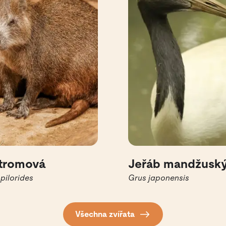
stromová
Jeřáb mandžusk
pilorides
Grus japonensis
Všechna zvířata