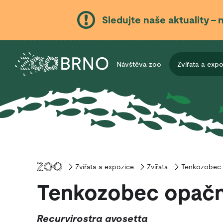
Sledujte naše aktuality – 
Návštěva zoo
Zvířata a exp
Zvířata a expozice
Úvod
Zvířata
Tenkozobec
Tenkozobec opač
Recurvirostra avosetta