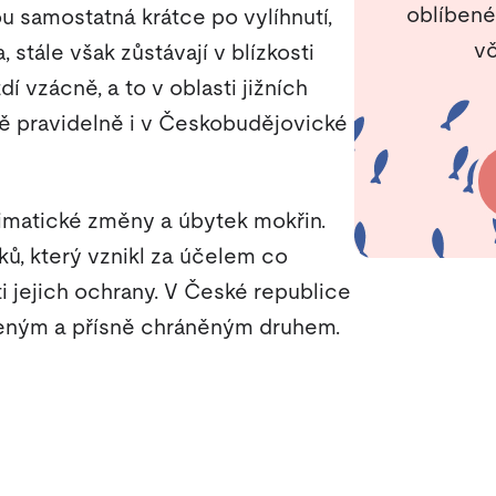
oblíbené
ou samostatná krátce po vylíhnutí,
vč
a, stále však zůstávají v blízkosti
í vzácně, a to v oblasti jižních
ě pravidelně i v Českobudějovické
limatické změny a úbytek mokřin.
ků, který vznikl za účelem co
i jejich ochrany. V České republice
ženým a přísně chráněným druhem.