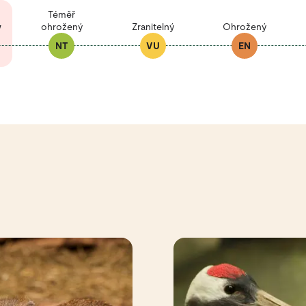
Téměř
ý
ohrožený
Zranitelný
Ohrožený
NT
VU
EN