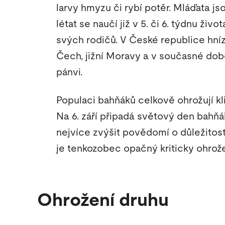
larvy hmyzu či rybí potěr. Mláďata js
létat se naučí již v 5. či 6. týdnu život
svých rodičů. V České republice hnízd
Čech, jižní Moravy a v současné dob
pánvi.
Populaci bahňáků celkově ohrožují k
Na 6. září připadá světový den bahňá
nejvíce zvýšit povědomí o důležitost
je tenkozobec opačný kriticky ohro
Ohrožení druhu