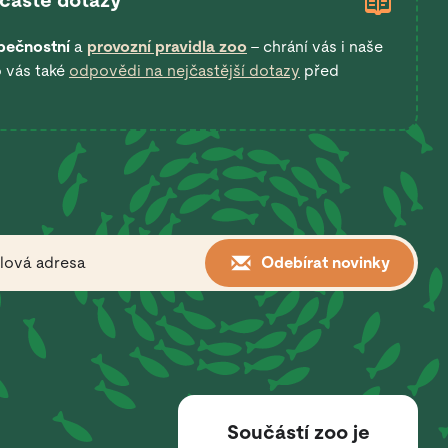
 časté dotazy
pečnostní
a
provozní pravidla zoo
– chrání vás i naše
o vás také
odpovědi na nejčastější dotazy
před
Odebírat novinky
Součástí zoo je