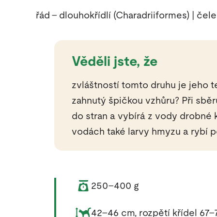
řád – dlouhokřídlí (Charadriiformes) | če
Věděli jste, že
zvláštností tomto druhu je jeho t
zahnutý špičkou vzhůru? Při sbě
do stran a vybírá z vody drobné
vodách také larvy hmyzu a rybí p
Váha zvířete:
250–400 g
Rozměry zvířete:
42–46 cm, rozpětí křídel 67