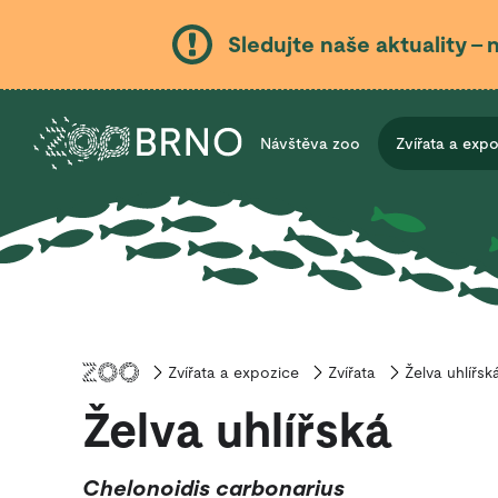
Sledujte naše aktuality – 
Návštěva zoo
Zvířata a exp
Zvířata a expozice
Úvod
Zvířata
Želva uhlířsk
Želva uhlířská
Chelonoidis carbonarius