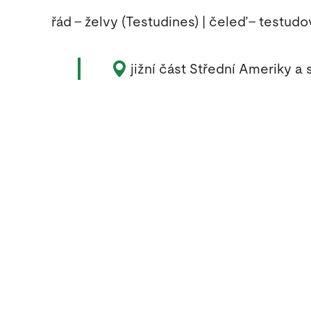
řád – želvy (Testudines) | čeleď – testudo
Výskyt zvířete:
jižní část Střední Ameriky a