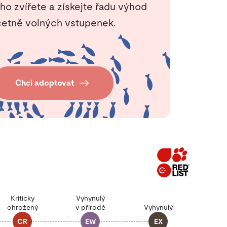
ho zvířete a získejte řadu výhod
etně volných vstupenek.
Chci adoptovat
Kriticky
Vyhynulý
ohrožený
v přírodě
Vyhynulý
CR
EW
EX