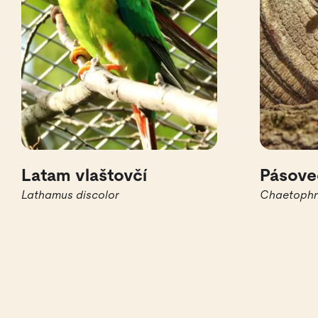
Latam vlaštovčí
Pásove
Lathamus discolor
Chaetophra