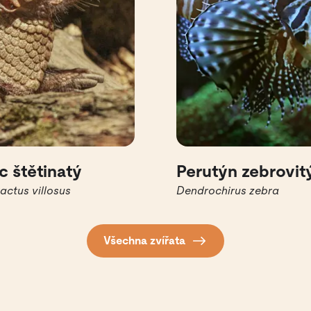
c štětinatý
Perutýn zebrovit
ctus villosus
Dendrochirus zebra
Všechna zvířata