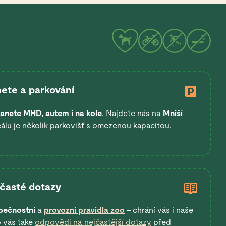
ete a parkování
anete
MHD, autem i na kole
. Najdete nás na
Mniší
eálu je několik parkovišť s omezenou kapacitou.
 časté dotazy
pečnostní
a
provozní pravidla zoo
– chrání vás i naše
o vás také
odpovědi na nejčastější dotazy
před