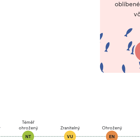
oblíbené
vč
Téměř
ý
ohrožený
Zranitelný
Ohrožený
NT
VU
EN