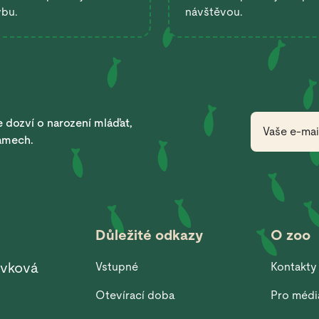
ybu.
návštěvou.
 dozví o narození mláďat,
ramech.
Důležité odkazy
O zoo
ěvková
Vstupné
Kontakty
Otevírací doba
Pro médi