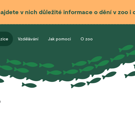
najdete v nich důležité informace o dění v zoo 
ozice
Vzdělávání
Jak pomoci
O zoo
á