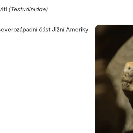
vití
(Testudinidae)
 severozápadní část Jižní Ameriky