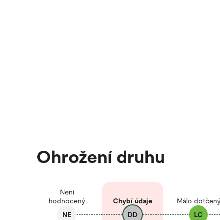
Ohrožení druhu
Není
hodnocený
Chybí údaje
Málo dotčen
NE
DD
LC