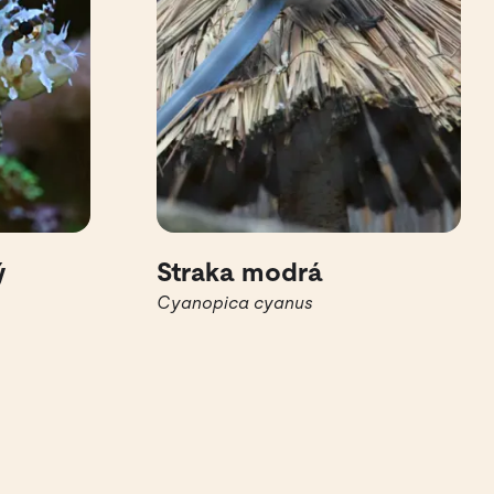
ý
Straka modrá
Cyanopica cyanus