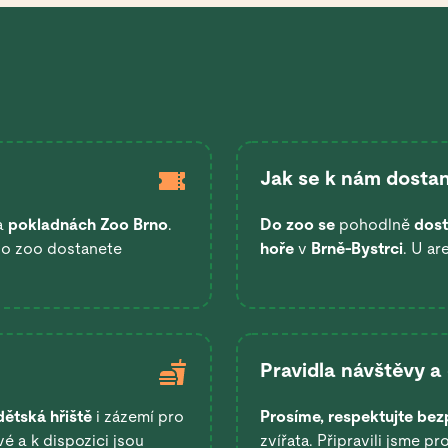
Jak se k nám dostan
a
pokladnách Zoo Brno
.
Do zoo se
pohodlně
dost
 do zoo dostanete
hoře
v
Brně-Bystrci
. U ar
Pravidla návštěvy a
dětská hřiště
i zázemí pro
Prosíme, respektujte bez
é a k dispozici jsou
zvířata. Připravili jsme pr