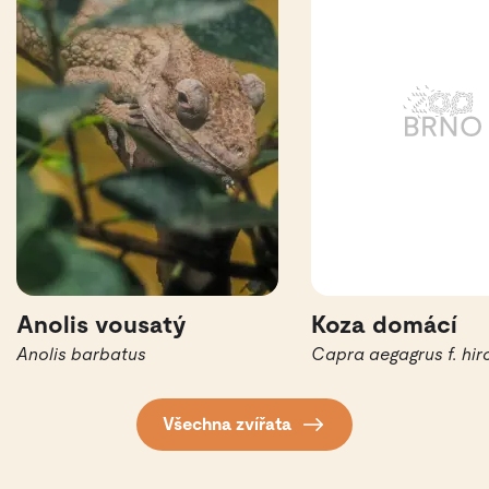
Anolis vousatý
Koza domácí
Anolis barbatus
Capra aegagrus f. hir
Všechna zvířata