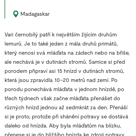
Výskyt zvířete:
Madagaskar
Vari černobílý patří k největším žijícím druhům
lemurů. Je to také jeden z mála druhů primátů,
který nenosí svá mláďata na zádech nebo na břiše,
ale nechává je v dutinách stromů. Samice si před
porodem připraví asi 15 hnízd v dutinách stromů,
která jsou zpravidla 10–20 metrů nad zemí. Po
porodu ponechává mláďata v jednom hnízdě, po
třech týdnech však začne mláďata přenášet do
různých hnízd jednou až sedmkrát za den. Přenáší
si je proto, protože při shánění potravy se dostává
daleko od hnízda. Aby byla mláďatům na blízku,
přenese si je do bližšího hnízda ke zdroji potravy.