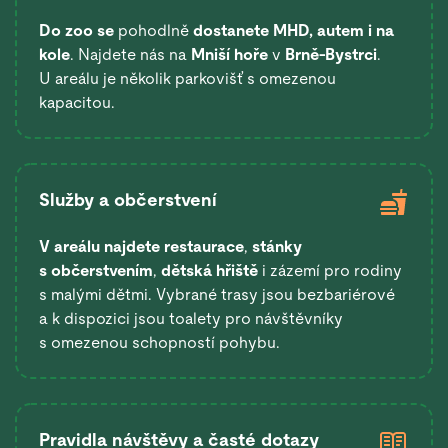
Do zoo se
pohodlně
dostanete
MHD, autem i na
kole
. Najdete nás na
Mniší hoře
v
Brně-Bystrci
.
U areálu je několik parkovišť s omezenou
kapacitou.
Služby a občerstvení
V areálu najdete restaurace
,
stánky
s občerstvením
,
dětská hřiště
i zázemí pro rodiny
s malými dětmi. Vybrané trasy jsou bezbariérové
a k dispozici jsou toalety pro návštěvníky
s omezenou schopností pohybu.
Pravidla návštěvy a časté dotazy