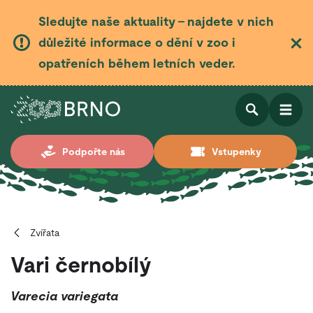
Sledujte naše aktuality – najdete v nich
důležité informace o dění v zoo i
opatřeních během letních veder.
Otevřít
Otevřít
Podpořte nás
Vstupenky
vyhledá
Zvířata
Vari černobílý
Varecia variegata