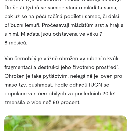
Do šesti týdnů se samice stará o mláďata sama,
pak už se na péči začíná podílet i samec, či další
příbuzní lemuři. Pročesávají mláďatům srst a hrají si
s nimi. Mláďata jsou odstavena ve věku 7–
8 měsíců.
Vari černobílý je vážně ohrožen vyhubením kvůli
fragmentaci a destrukci jeho životního prostředí.
Ohrožen je také pytláctvím, nelegálně je loven pro
maso tzv. bushmeat. Podle odhadů IUCN se
populace vari černobílých za posledních 20 let
zmenšila o více než 80 procent.