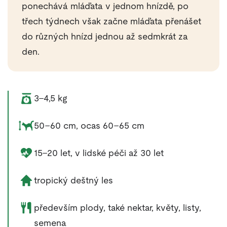
ponechává mláďata v jednom hnízdě, po
třech týdnech však začne mláďata přenášet
do různých hnízd jednou až sedmkrát za
den.
Váha zvířete:
3–4,5 kg
Rozměry zvířete:
50–60 cm, ocas 60–65 cm
Délka života zvířete:
15–20 let, v lidské péči až 30 let
Životní prostředí zvířete:
tropický deštný les
Potrava zvířete:
především plody, také nektar, květy, listy,
semena