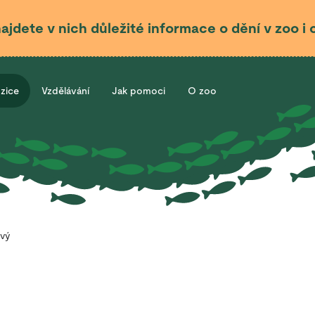
najdete v nich důležité informace o dění v zoo 
ozice
Vzdělávání
Jak pomoci
O zoo
vý