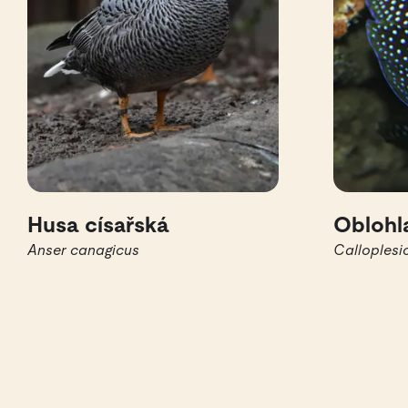
Husa císařská
Oblohl
Anser canagicus
Calloplesio