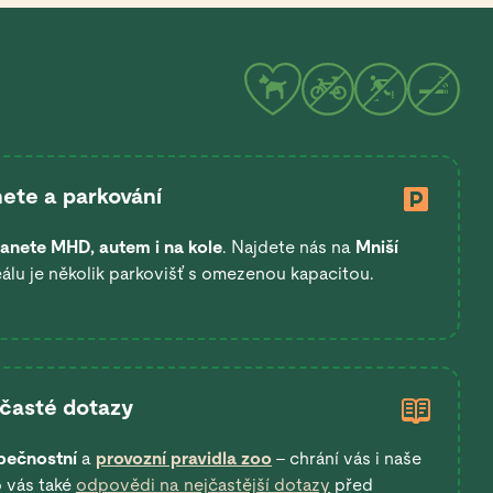
ete a parkování
anete
MHD, autem i na kole
. Najdete nás na
Mniší
eálu je několik parkovišť s omezenou kapacitou.
 časté dotazy
pečnostní
a
provozní pravidla zoo
– chrání vás i naše
o vás také
odpovědi na nejčastější dotazy
před