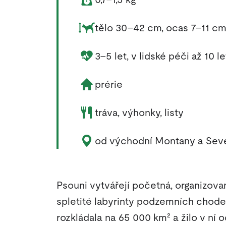
Rozměry zvířete:
tělo 30–42 cm, ocas 7–11 c
Délka života zvířete:
3–5 let, v lidské péči až 10 le
Životní prostředí zvířete:
prérie
Potrava zvířete:
tráva, výhonky, listy
Výskyt zvířete:
od východní Montany a Seve
Psouni vytvářejí početná, organizova
spletité labyrinty podzemních chode
rozkládala na 65 000 km² a žilo v ní