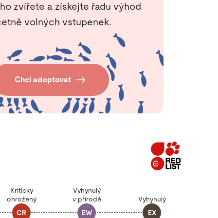
ho zvířete a získejte řadu výhod
etně volných vstupenek.
Chci adoptovat
Kriticky
Vyhynulý
ohrožený
v přírodě
Vyhynulý
CR
EW
EX