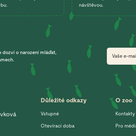
ybu.
návštěvou.
 dozví o narození mláďat,
ramech.
Důležité odkazy
O zoo
ěvková
Vstupné
Kontakty
Otevírací doba
Pro médi