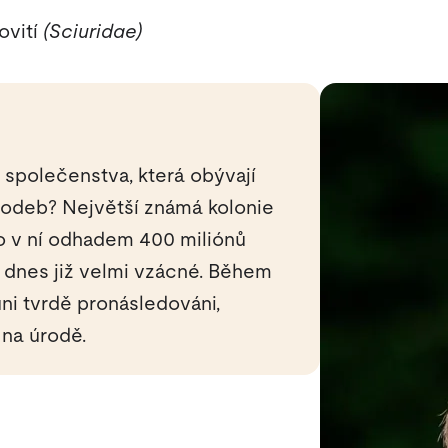
ovití
(Sciuridae)
 společenstva, která obývají
hodeb? Největší známá kolonie
lo v ní odhadem 400 miliónů
k dnes již velmi vzácné. Během
uni tvrdě pronásledováni,
 na úrodě.