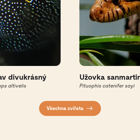
av divukrásný
Užovka sanmarti
ps altivelis
Pituophis catenifer sayi
Všechna zvířata