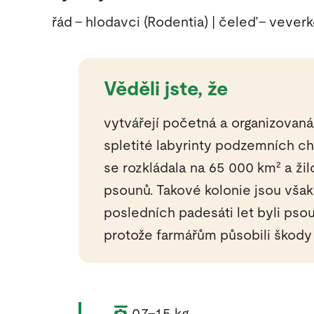
řád – hlodavci (Rodentia) | čeleď – veverk
Věděli jste, že
vytvářejí početná a organizovaná
spletité labyrinty podzemních c
se rozkládala na 65 000 km² a ži
psounů. Takové kolonie jsou vša
posledních padesáti let byli pso
protože farmářům působili škody
Váha zvířete:
0,7–1,5 kg