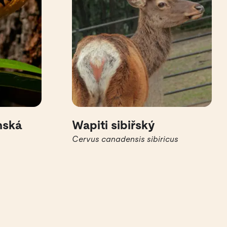
nská
Wapiti sibiřský
Cervus canadensis sibiricus