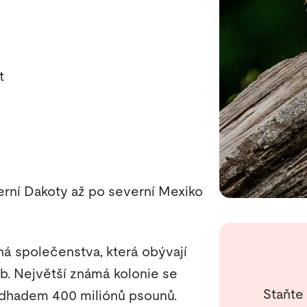
m
t
rní Dakoty až po severní Mexiko
ná společenstva, která obývají
b. Největší známá kolonie se
Staňte
 odhadem 400 miliónů psounů.