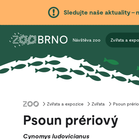
Sledujte naše aktuality – 
Návštěva zoo
Zvířata a exp
Zvířata a expozice
Úvod
Zvířata
Psoun prério
Psoun prériový
Cynomys ludovicianus