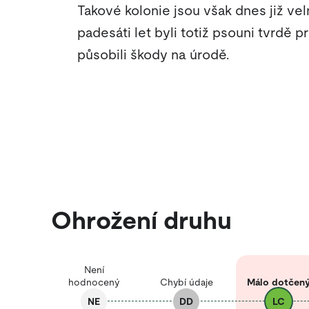
Takové kolonie jsou však dnes již v
padesáti let byli totiž psouni tvrdě 
působili škody na úrodě.
Ohrožení druhu
Není
hodnocený
Chybí údaje
Málo dotčen
NE
DD
LC