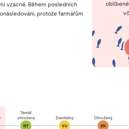
oblíbené
elmi vzácné. Během posledních
vč
pronásledováni, protože farmářům
Téměř
ý
ohrožený
Zranitelný
Ohrožený
NT
VU
EN