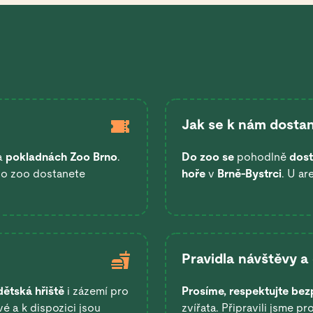
Jak se k nám dostan
a
pokladnách Zoo Brno
.
Do zoo se
pohodlně
dost
 do zoo dostanete
hoře
v
Brně-Bystrci
. U ar
Pravidla návštěvy a
dětská hřiště
i zázemí pro
Prosíme, respektujte bez
é a k dispozici jsou
zvířata. Připravili jsme pr