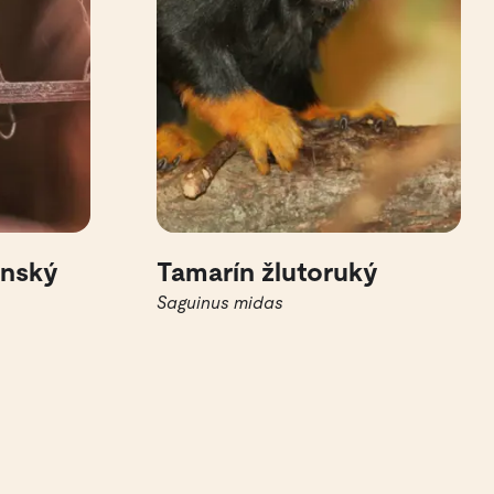
onský
Tamarín žlutoruký
Saguinus midas