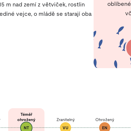
oblíbené
15 m nad zemí z větviček, rostlin
vč
ediné vejce, o mládě se starají oba
Téměř
ý
ohrožený
Zranitelný
Ohrožený
NT
VU
EN