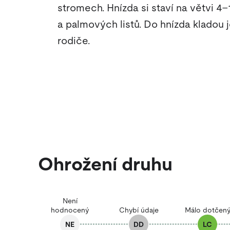
stromech. Hnízda si staví na větvi 4–
a palmových listů. Do hnízda kladou j
rodiče.
Ohrožení druhu
Není
hodnocený
Chybí údaje
Málo dotčen
NE
DD
LC