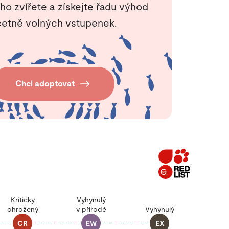
ho zvířete a získejte řadu výhod
etně volných vstupenek.
Chci adoptovat
Kriticky
Vyhynulý
ohrožený
v přírodě
Vyhynulý
CR
EW
EX