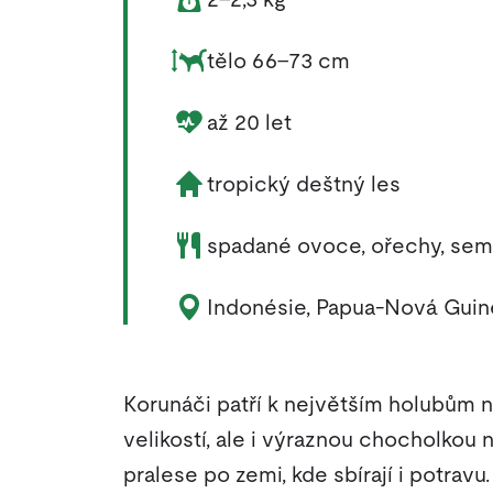
Rozměry zvířete:
tělo 66–73 cm
Délka života zvířete:
až 20 let
Životní prostředí zvířete:
tropický deštný les
Potrava zvířete:
spadané ovoce, ořechy, seme
Výskyt zvířete:
Indonésie, Papua-Nová Guin
Korunáči patří k největším holubům na
velikostí, ale i výraznou chocholkou 
pralese po zemi, kde sbírají i potravu