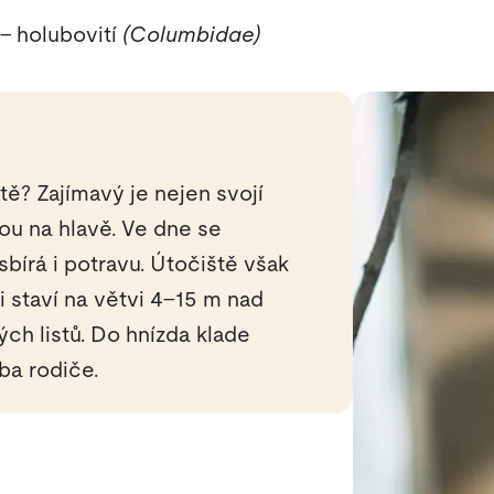
– holubovití
(Columbidae)
tě? Zajímavý je nejen svojí
kou na hlavě. Ve dne se
bírá i potravu. Útočiště však
 staví na větvi 4–15 m nad
ých listů. Do hnízda klade
oba rodiče.