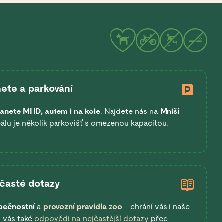
ete a parkování
anete
MHD, autem i na kole
. Najdete nás na
Mniší
eálu je několik parkovišť s omezenou kapacitou.
 časté dotazy
pečnostní
a
provozní pravidla zoo
– chrání vás i naše
o vás také
odpovědi na nejčastější dotazy
před