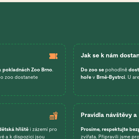
Jak se k nám dostan
a
pokladnách Zoo Brno
.
Do zoo se
pohodlně
dost
 do zoo dostanete
hoře
v
Brně-Bystrci
. U ar
Pravidla návštěvy a
dětská hřiště
i zázemí pro
Prosíme, respektujte bez
é a k dispozici jsou
zvířata. Připravili jsme pr