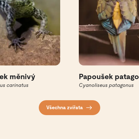
ek měnivý
Papoušek patag
us carinatus
Cyanoliseus patagonus
Všechna zvířata