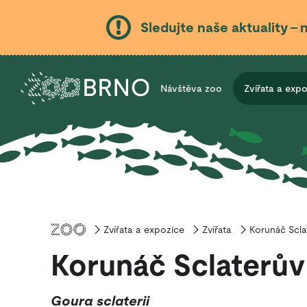
Sledujte naše aktuality – 
Návštěva zoo
Zvířata a exp
Zvířata a expozice
Úvod
Zvířata
Korunáč Scla
Korunáč Sclaterův
Goura sclaterii