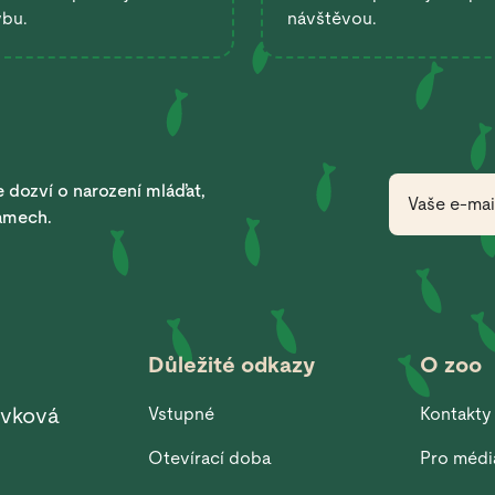
ybu.
návštěvou.
 dozví o narození mláďat,
ramech.
Důležité odkazy
O zoo
ěvková
Vstupné
Kontakty
Otevírací doba
Pro médi