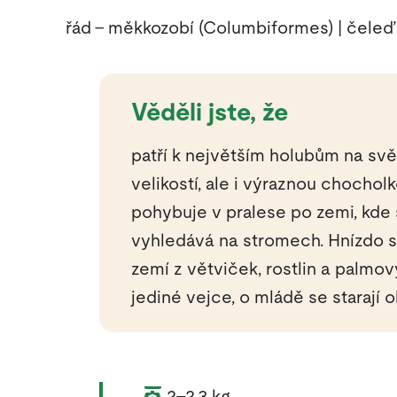
řád – měkkozobí (Columbiformes) | čeleď 
Věděli jste, že
patří k největším holubům na svě
velikostí, ale i výraznou chochol
pohybuje v pralese po zemi, kde s
vyhledává na stromech. Hnízdo si
zemí z větviček, rostlin a palmov
jediné vejce, o mládě se starají 
Váha zvířete:
2–2,3 kg