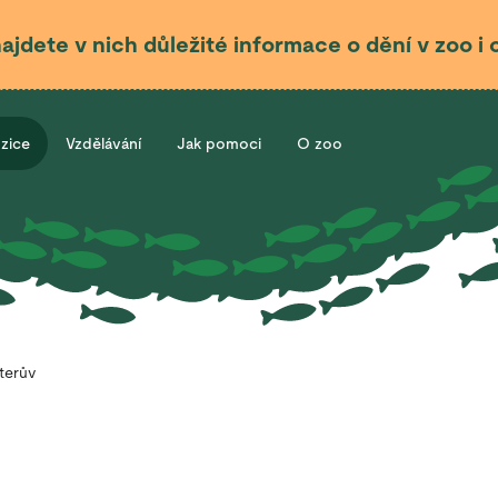
najdete v nich důležité informace o dění v zoo 
ozice
Vzdělávání
Jak pomoci
O zoo
terův