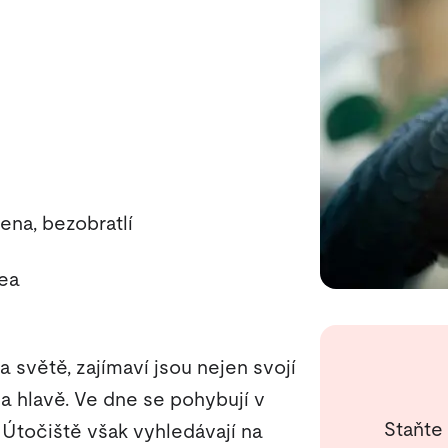
na, bezobratlí
ea
 světě, zajímaví jsou nejen svojí
na hlavě. Ve dne se pohybují v
Staňte
. Útočiště však vyhledávají na