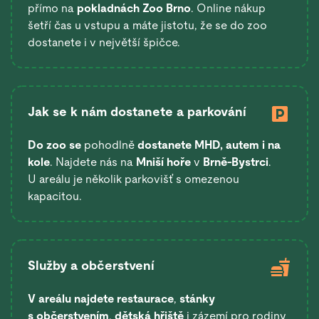
přímo na
pokladnách Zoo Brno
. Online nákup
šetří čas u vstupu a máte jistotu, že se do zoo
dostanete i v největší špičce.
Jak se k nám dostanete a parkování
Do zoo se
pohodlně
dostanete
MHD, autem i na
kole
. Najdete nás na
Mniší hoře
v
Brně-Bystrci
.
U areálu je několik parkovišť s omezenou
kapacitou.
Služby a občerstvení
V areálu najdete restaurace
,
stánky
s občerstvením
,
dětská hřiště
i zázemí pro rodiny