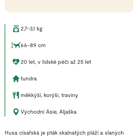
Váha zvířete:
2,7–3,1 kg
Rozměry zvířete:
66–89 cm
Délka života zvířete:
20 let, v lidské péči až 25 let
Životní prostředí zvířete:
tundra
Potrava zvířete:
měkkýši, korýši, traviny
Výskyt zvířete:
Východní Asie, Aljaška
Husa císařská je pták skalnatých pláží a slaných