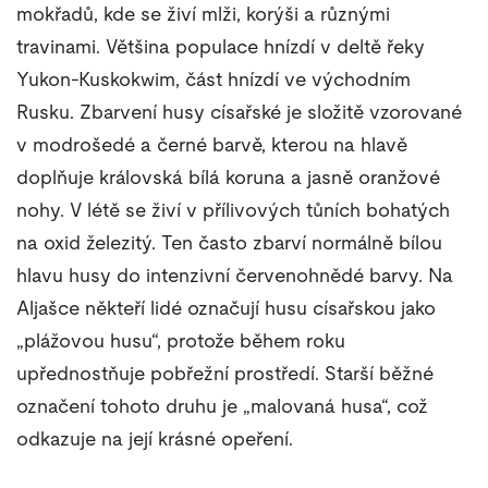
mokřadů, kde se živí mlži, korýši a různými
travinami. Většina populace hnízdí v deltě řeky
Yukon-Kuskokwim, část hnízdí ve východním
Rusku. Zbarvení husy císařské je složitě vzorované
v modrošedé a černé barvě, kterou na hlavě
doplňuje královská bílá koruna a jasně oranžové
nohy. V létě se živí v přílivových tůních bohatých
na oxid železitý. Ten často zbarví normálně bílou
hlavu husy do intenzivní červenohnědé barvy. Na
Aljašce někteří lidé označují husu císařskou jako
„plážovou husu“, protože během roku
upřednostňuje pobřežní prostředí. Starší běžné
označení tohoto druhu je „malovaná husa“, což
odkazuje na její krásné opeření.