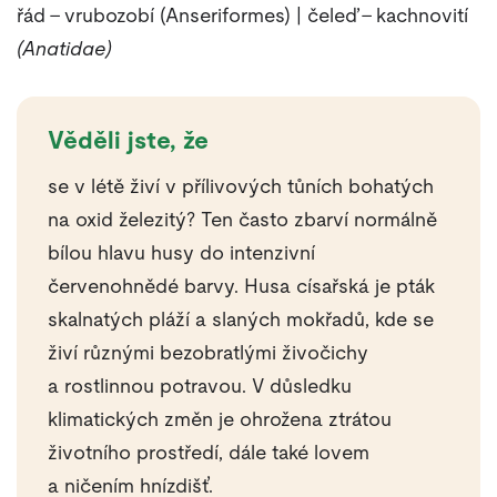
řád – vrubozobí (Anseriformes) | čeleď – kachnovití
(Anatidae)
Věděli jste, že
se v létě živí v přílivových tůních bohatých
na oxid železitý? Ten často zbarví normálně
bílou hlavu husy do intenzivní
červenohnědé barvy. Husa císařská je pták
skalnatých pláží a slaných mokřadů, kde se
živí různými bezobratlými živočichy
a rostlinnou potravou. V důsledku
klimatických změn je ohrožena ztrátou
životního prostředí, dále také lovem
a ničením hnízdišť.