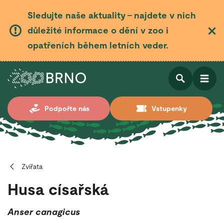
Sledujte naše aktuality – najdete v nich
důležité informace o dění v zoo i
opatřeních během letních veder.
Otevřít
Otevřít
Podpořte nás
Vstupenky
vyhledá
Zvířata
Husa císařská
Anser canagicus