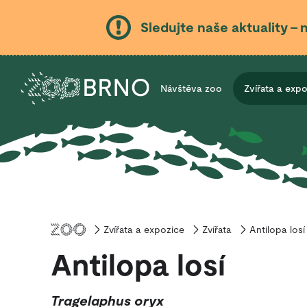
Sledujte naše aktuality – 
Návštěva zoo
Zvířata a exp
Zvířata a expozice
Úvod
Zvířata
Antilopa losí
Antilopa losí
Tragelaphus oryx