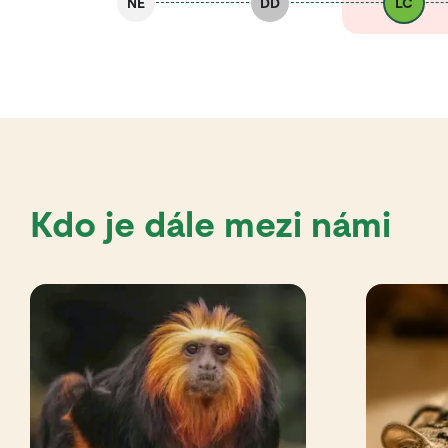
NE
DD
LC
Kdo je dále mezi námi