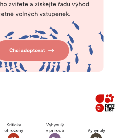
ho zvířete a získejte řadu výhod
etně volných vstupenek.
Chci adoptovat
Kriticky
Vyhynulý
ohrožený
v přírodě
Vyhynulý