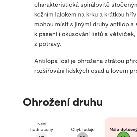
charakteristická spirálovitě stočený
kožním lalokem na krku a krátkou hřív
mohou mísit s jinými druhy antilop a
k pasení i okusování listů a větviček
z potravy.
Antilopa losí je ohrožena ztrátou př
rozšiřování lidských osad a lovem pr
Ohrožení druhu
Není
hodnocený
Chybí údaje
Málo dotčen