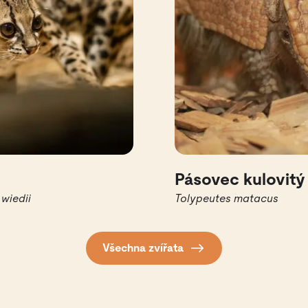
Pásovec kulovitý
wiedii
Tolypeutes matacus
Všechna zvířata