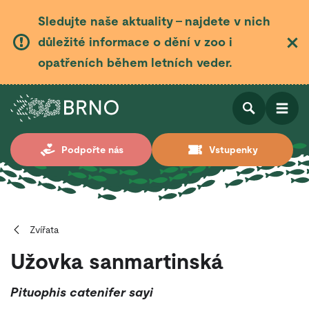
Sledujte naše aktuality – najdete v nich
důležité informace o dění v zoo i
opatřeních během letních veder.
Otevřít
Otevřít
Podpořte nás
Vstupenky
vyhledá
Zvířata
Užovka sanmartinská
Pituophis catenifer sayi