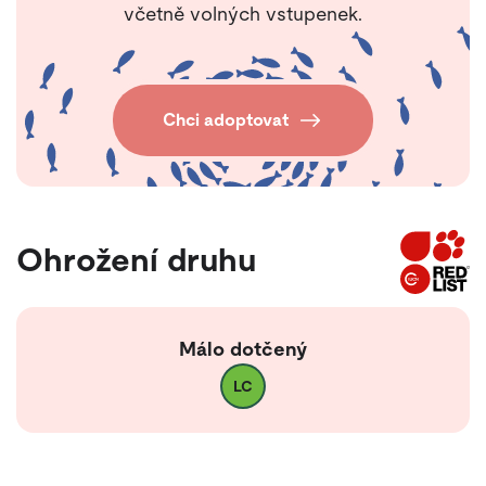
včetně volných vstupenek.
Chci adoptovat
Ohrožení druhu
Málo dotčený
LC