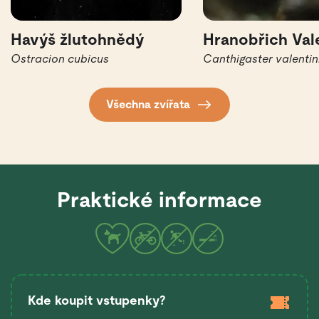
Havýš žlutohnědý
Hranobřich Val
Ostracion cubicus
Canthigaster valentin
Všechna zvířata
Praktické informace
Kde koupit vstupenky?