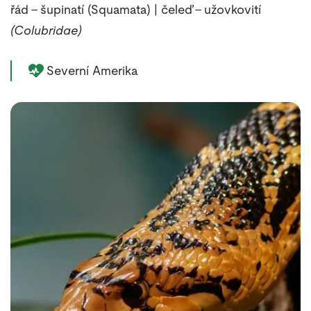
řád – šupinatí (Squamata) | čeleď – užovkovití
(Colubridae)
Délka života zvířete:
Severní Amerika