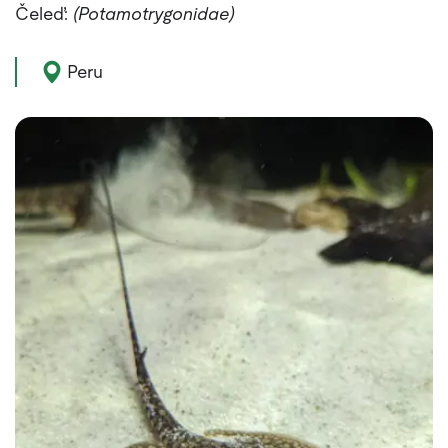
Čeleď:
(Potamotrygonidae)
Výskyt zvířete:
Peru