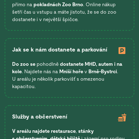
přímo na
pokladnách Zoo Brno
. Online nákup
šetří čas u vstupu a máte jistotu, že se do zoo
dostanete i v největší špičce.
Jak se k nám dostanete a parkování
Do zoo se
pohodlně
dostanete
MHD, autem i na
kole
. Najdete nás na
Mniší hoře
v
Brně-Bystrci
.
U areálu je několik parkovišť s omezenou
kapacitou.
Služby a občerstvení
V areálu najdete restaurace
,
stánky
s občerstvením
,
dětská hřiště
i zázemí pro rodiny