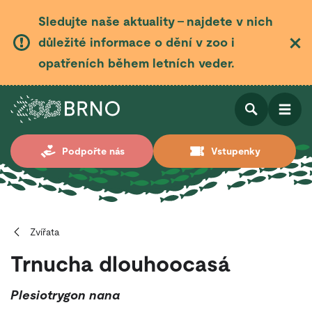
Sledujte naše aktuality – najdete v nich
důležité informace o dění v zoo i
opatřeních během letních veder.
Otevřít
Otevřít
Podpořte nás
Vstupenky
vyhledá
Zvířata
Trnucha dlouhoocasá
Plesiotrygon nana