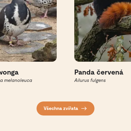
wonga
Panda červená
ia melanoleuca
Ailurus fulgens
Všechna zvířata