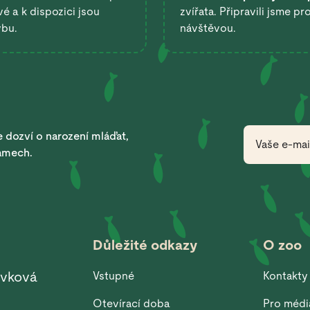
é a k dispozici jsou
zvířata. Připravili jsme pr
ybu.
návštěvou.
 dozví o narození mláďat,
ramech.
Důležité odkazy
O zoo
ěvková
Vstupné
Kontakty
Otevírací doba
Pro médi