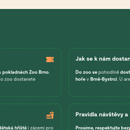
Jak se k nám dostan
a
pokladnách Zoo Brno
.
Do zoo se
pohodlně
dost
 do zoo dostanete
hoře
v
Brně-Bystrci
. U ar
Pravidla návštěvy a
dětská hřiště
i zázemí pro
Prosíme, respektujte bez