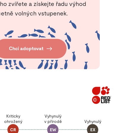
ho zvířete a získejte řadu výhod
etně volných vstupenek.
Chci adoptovat
Kriticky
Vyhynulý
ohrožený
v přírodě
Vyhynulý
CR
EW
EX