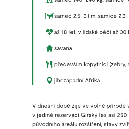
Rozměry zvířete:
samec 2,5–3,1 m, samice 2,3–
Délka života zvířete:
až 18 let, v lidské péči až 30 
Životní prostředí zvířete:
savana
Potrava zvířete:
především kopytníci (zebry, 
Výskyt zvířete:
jihozápadní Afrika
V dnešní době žije ve volné přírodě v 
v jediné rezervaci Gírský les asi 250
původního areálu rozšíření, stavy zvíř