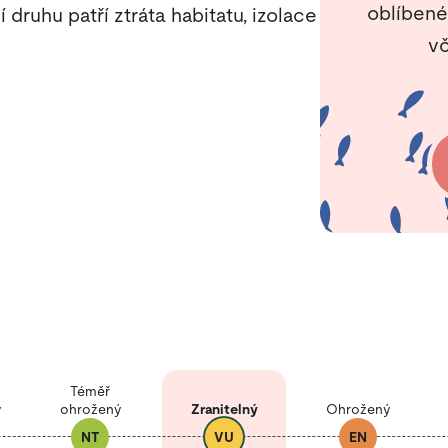
oblíbené
druhu patří ztráta habitatu, izolace
vč
Téměř
ý
ohrožený
Zranitelný
Ohrožený
NT
VU
EN