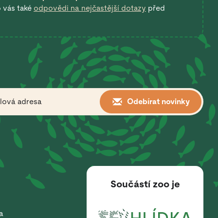
o vás také
odpovědi na nejčastější dotazy
před
Odebírat novinky
Součástí zoo je
a