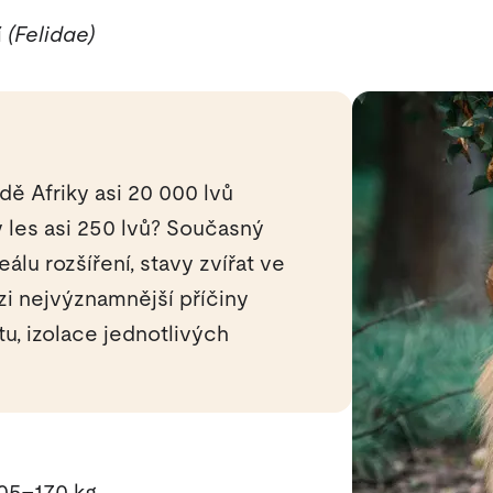
í
(Felidae)
dě Afriky asi 20 000 lvů
ký les asi 250 lvů? Současný
álu rozšíření, stavy zvířat ve
zi nejvýznamnější příčiny
tu, izolace jednotlivých
05–170 kg