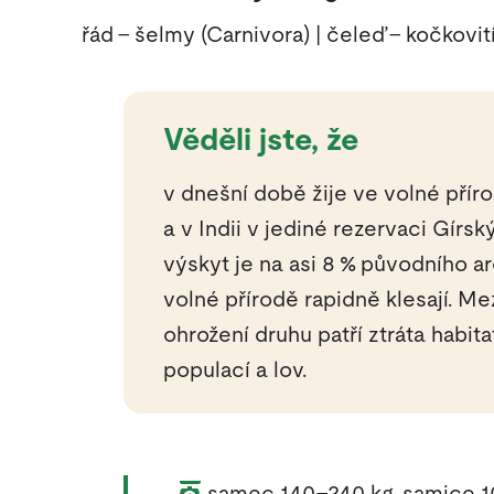
řád – šelmy (Carnivora) | čeleď – kočkovit
Věděli jste, že
v dnešní době žije ve volné příro
a v Indii v jediné rezervaci Gírs
výskyt je na asi 8 % původního are
volné přírodě rapidně klesají. Me
ohrožení druhu patří ztráta habita
populací a lov.
Váha zvířete:
samec 140–240 kg, samice 1