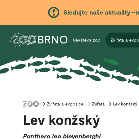
Sledujte naše aktuality – 
Návštěva zoo
Zvířata a exp
Zvířata a expozice
Úvod
Zvířata
Lev konžský
Lev konžský
Panthera leo bleyenberghi