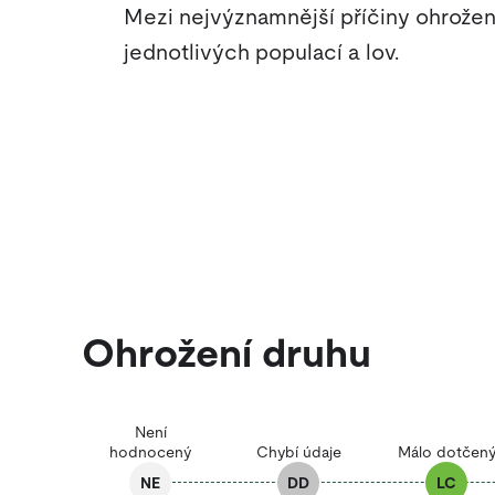
Mezi nejvýznamnější příčiny ohrožení 
jednotlivých populací a lov.
Ohrožení druhu
Není
hodnocený
Chybí údaje
Málo dotčen
NE
DD
LC