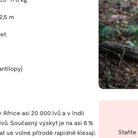
2,5 m
let
antilopy)
Africe asi 20 000 lvů a v Indii
 lvů. Současný výskyt je na asi 8 %
Staňte
at ve volné přírodě rapidně klesají.