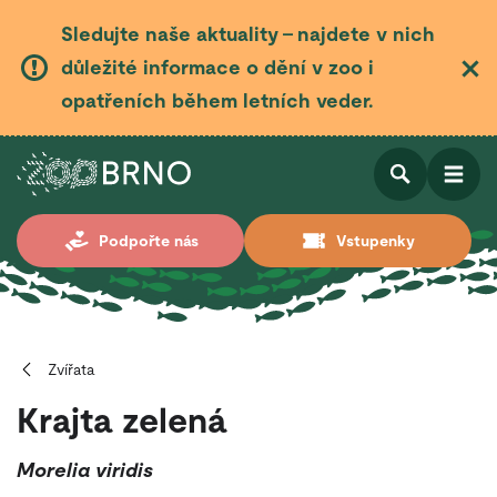
Sledujte naše aktuality – najdete v nich
důležité informace o dění v zoo i
opatřeních během letních veder.
Otevřít
Otevřít
Podpořte nás
Vstupenky
vyhledá
Zvířata
Krajta zelená
Morelia viridis