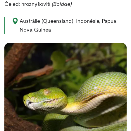
Čeleď: hroznýšovití
(Boidae)
Výskyt zvířete:
Austrálie (Queensland), Indonésie, Papua
Nová Guinea