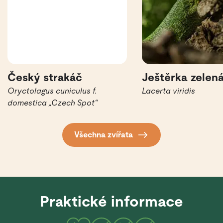
Český strakáč
Ještěrka zelen
Oryctolagus cuniculus f.
Lacerta viridis
domestica „Czech Spot“
Všechna zvířata
Praktické informace