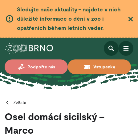
Sledujte naše aktuality – najdete v nich
důležité informace o dění v zoo i
opatřeních během letních veder.
Otevřít
Otevřít
Podpořte nás
Vstupenky
vyhledá
Zvířata
Osel domácí sicilský –
Marco