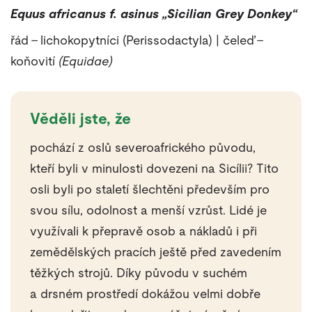
Equus africanus f. asinus „Sicilian Grey Donkey“
řád – lichokopytníci (Perissodactyla) | čeleď –
koňovití
(Equidae)
Věděli jste, že
pochází z oslů severoafrického původu,
kteří byli v minulosti dovezeni na Sicílii? Tito
osli byli po staletí šlechtěni především pro
svou sílu, odolnost a menší vzrůst. Lidé je
využívali k přepravě osob a nákladů i při
zemědělských pracích ještě před zavedením
těžkých strojů. Díky původu v suchém
a drsném prostředí dokážou velmi dobře