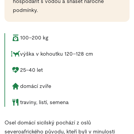
hospodařit s vodou a snášet náročné
podmínky.
Váha zvířete:
100–200 kg
Rozměry zvířete:
výška v kohoutku 120–128 cm
Délka života zvířete:
25–40 let
Životní prostředí zvířete:
domácí zvíře
Potrava zvířete:
traviny, listí, semena
Osel domácí sicilský pochází z oslů
severoafrického původu, kteří byli v minulosti