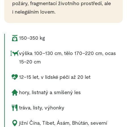
požáry, fragmentací životního prostředí, ale
i nelegálním lovem.
Váha zvířete:
150–350 kg
Rozměry zvířete:
výška 100–130 cm, tělo 170–220 cm, ocas
15–20 cm
Délka života zvířete:
12–15 let, v lidské péči až 20 let
Životní prostředí zvířete:
hory, listnatý a smíšený les
Potrava zvířete:
tráva, listy, výhonky
Výskyt zvířete:
jižní Čína, Tibet, Ásám, Bhútán, severní