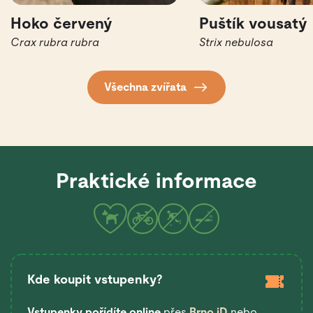
Hoko červený
Puštík vousatý
Crax rubra rubra
Strix nebulosa
Všechna zvířata
Praktické informace
Kde koupit vstupenky?
Vstupenky pořídíte online
přes
Brno iD
nebo