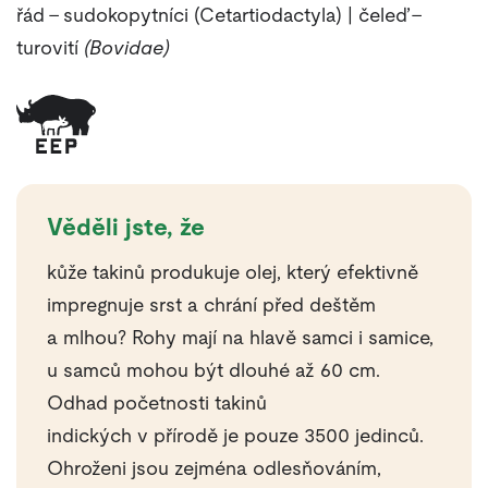
řád – sudokopytníci (Cetartiodactyla) | čeleď –
turovití
(Bovidae)
Věděli jste, že
kůže takinů produkuje olej, který efektivně
impregnuje srst a chrání před deštěm
a mlhou? Rohy mají na hlavě samci i samice,
u samců mohou být dlouhé až 60 cm.
Odhad početnosti takinů
indických v přírodě je pouze 3500 jedinců.
Ohroženi jsou zejména odlesňováním,