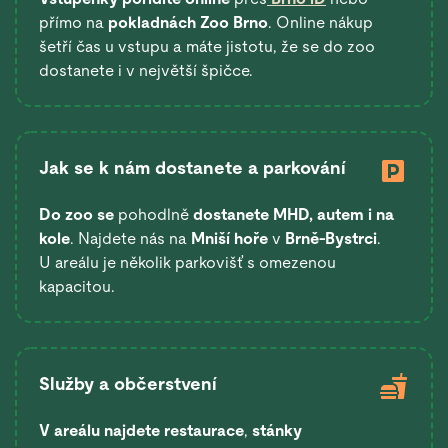
přímo na
pokladnách Zoo Brno
. Online nákup
šetří čas u vstupu a máte jistotu, že se do zoo
dostanete i v největší špičce.
Jak se k nám dostanete a parkování
Do zoo se
pohodlně
dostanete
MHD, autem i na
kole
. Najdete nás na
Mniší hoře
v
Brně-Bystrci
.
U areálu je několik parkovišť s omezenou
kapacitou.
Služby a občerstvení
V areálu najdete restaurace
,
stánky