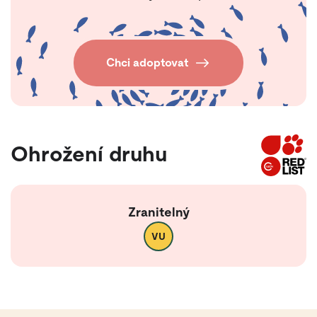
Chci adoptovat
Ohrožení druhu
Zranitelný
VU