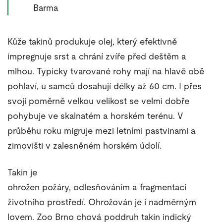
Barma
Kůže takinů produkuje olej, který efektivně
impregnuje srst a chrání zvíře před deštěm a
mlhou. Typicky tvarované rohy mají na hlavě obě
pohlaví, u samců dosahují délky až 60 cm. I přes
svoji poměrně velkou velikost se velmi dobře
pohybuje ve skalnatém a horském terénu. V
průběhu roku migruje mezi letními pastvinami a
zimovišti v zalesněném horském údolí.
Takin je
ohrožen požáry, odlesňováním a fragmentací
životního prostředí. Ohrožován je i nadměrným
lovem. Zoo Brno chová poddruh takin indický