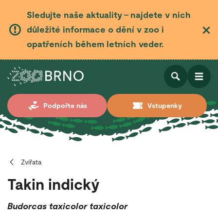
Sledujte naše aktuality – najdete v nich
důležité informace o dění v zoo i
opatřeních během letních veder.
Otevřít
Otevřít
Podpořte nás
Vstupenky
vyhledá
Zvířata
Takin indický
Budorcas taxicolor taxicolor