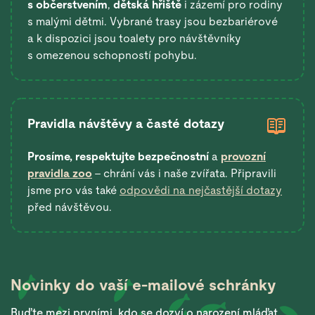
s občerstvením
,
dětská hřiště
i zázemí pro rodiny
s malými dětmi. Vybrané trasy jsou bezbariérové
a k dispozici jsou toalety pro návštěvníky
s omezenou schopností pohybu.
Pravidla návštěvy a časté dotazy
Prosíme, respektujte bezpečnostní
a
provozní
pravidla zoo
– chrání vás i naše zvířata. Připravili
jsme pro vás také
odpovědi na nejčastější dotazy
před návštěvou.
Novinky do vaší
e-mailové schránky
Buďte mezi prvními, kdo se dozví o narození mláďat,