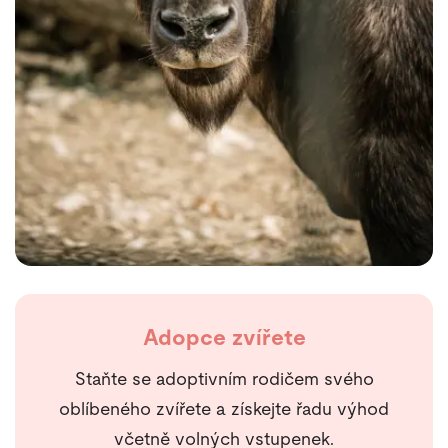
Adopce zvířete
Staňte se adoptivním rodičem svého
oblíbeného zvířete a získejte řadu výhod
včetně volných vstupenek.