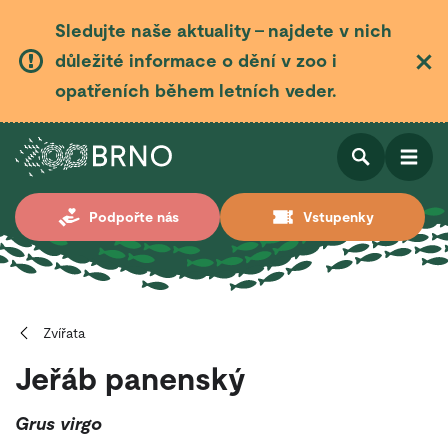
Sledujte naše aktuality – najdete v nich
důležité informace o dění v zoo i
opatřeních během letních veder.
Otevřít
Otevřít
Podpořte nás
Vstupenky
vyhledá
Zvířata
Jeřáb panenský
Grus virgo