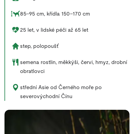
Rozměry zvířete:
85–95 cm, křídla 150–170 cm
Délka života zvířete:
25 let, v lidské péči až 65 let
Životní prostředí zvířete:
step, polopoušť
Potrava zvířete:
semena rostlin, měkkýši, červi, hmyz, drobní
obratlovci
Výskyt zvířete:
střední Asie od Černého moře po
severovýchodní Čínu