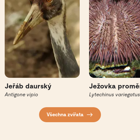
Jeřáb daurský
Ježovka promě
Antigone vipio
Lytechinus variegatus
Všechna zvířata