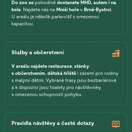
Do zoo se
pohodlně
dostanete
MHD, autem i na
kole
. Najdete nás na
Mniší hoře
v
Brně-Bystrci
.
U areálu je několik parkovišť s omezenou
kapacitou.
Služby a občerstvení
V areálu najdete restaurace
,
stánky
s občerstvením
,
dětská hřiště
i zázemí pro rodiny
s malými dětmi. Vybrané trasy jsou bezbariérové
a k dispozici jsou toalety pro návštěvníky
s omezenou schopností pohybu.
Pravidla návštěvy a časté dotazy