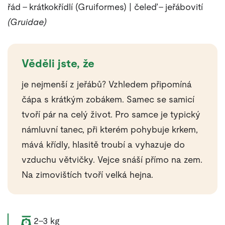
řád – krátkokřídlí (Gruiformes) | čeleď – jeřábovití
(Gruidae)
Věděli jste, že
je nejmenší z jeřábů? Vzhledem připomíná
čápa s krátkým zobákem. Samec se samicí
tvoří pár na celý život. Pro samce je typický
námluvní tanec, při kterém pohybuje krkem,
mává křídly, hlasitě troubí a vyhazuje do
vzduchu větvičky. Vejce snáší přímo na zem.
Na zimovištích tvoří velká hejna.
Váha zvířete:
2–3 kg