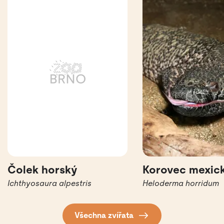
Čolek horský
Korovec mexic
Ichthyosaura alpestris
Heloderma horridum
Všechna zvířata