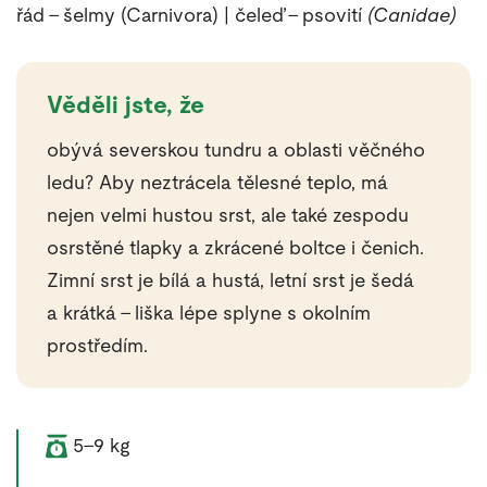
řád – šelmy (Carnivora) | čeleď – psovití
(Canidae)
Věděli jste, že
obývá severskou tundru a oblasti věčného
ledu? Aby neztrácela tělesné teplo, má
nejen velmi hustou srst, ale také zespodu
osrstěné tlapky a zkrácené boltce i čenich.
Zimní srst je bílá a hustá, letní srst je šedá
a krátká – liška lépe splyne s okolním
prostředím.
Váha zvířete:
5–9 kg