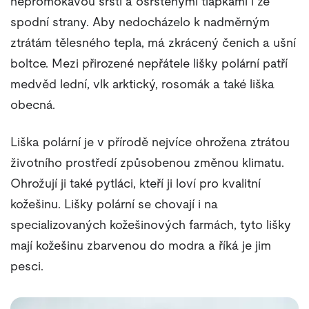
nepromokavou srstí a osrstěnými tlapkami i ze
spodní strany. Aby nedocházelo k nadměrným
ztrátám tělesného tepla, má zkrácený čenich a ušní
boltce. Mezi přirozené nepřátele lišky polární patří
medvěd lední, vlk arktický, rosomák a také liška
obecná.
Liška polární je v přírodě nejvíce ohrožena ztrátou
životního prostředí způsobenou změnou klimatu.
Ohrožují ji také pytláci, kteří ji loví pro kvalitní
kožešinu. Lišky polární se chovají i na
specializovaných kožešinových farmách, tyto lišky
mají kožešinu zbarvenou do modra a říká je jim
pesci.