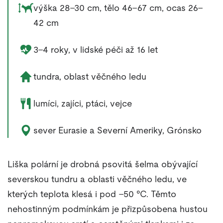
Rozměry zvířete:
výška 28–30 cm, tělo 46–67 cm, ocas 26–
42 cm
Délka života zvířete:
3–4 roky, v lidské péči až 16 let
Životní prostředí zvířete:
tundra, oblast věčného ledu
Potrava zvířete:
lumíci, zajíci, ptáci, vejce
Výskyt zvířete:
sever Eurasie a Severní Ameriky, Grónsko
Liška polární je drobná psovitá šelma obývající
severskou tundru a oblasti věčného ledu, ve
kterých teplota klesá i pod –50 °C. Těmto
nehostinným podmínkám je přizpůsobena hustou