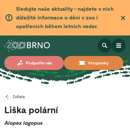
Sledujte naše aktuality – najdete v nich
důležité informace o dění v zoo i
opatřeních během letních veder.
Otevřít
Otevřít
Podpořte nás
Vstupenky
vyhledá
Zvířata
Liška polární
Alopex lagopus