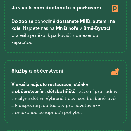
Jak se k nám dostanete a parkování
Do zoo se
pohodlně
dostanete
MHD, autem i na
kole
. Najdete nás na
Mniší hoře
v
Brně-Bystrci
.
U areálu je několik parkovišť s omezenou
kapacitou.
Služby a občerstvení
V areálu najdete restaurace
,
stánky
s občerstvením
,
dětská hřiště
i zázemí pro rodiny
s malými dětmi. Vybrané trasy jsou bezbariérové
a k dispozici jsou toalety pro návštěvníky
s omezenou schopností pohybu.