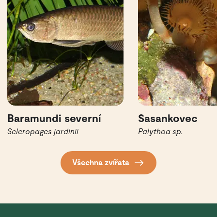
Baramundi severní
Sasankovec
Scleropages jardinii
Palythoa sp.
Všechna zvířata