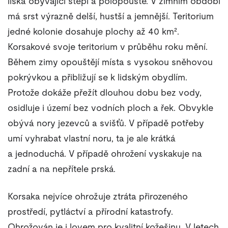
liška obývající stepi a polopouště. V zimním období
má srst výrazně delší, hustší a jemnější. Teritorium
jedné kolonie dosahuje plochy až 40 km².
Korsakové svoje teritorium v průběhu roku mění.
Během zimy opouštějí místa s vysokou sněhovou
pokrývkou a přibližují se k lidským obydlím.
Protože dokáže přežít dlouhou dobu bez vody,
osidluje i území bez vodních ploch a řek. Obvykle
obývá nory jezevců a svišťů. V případě potřeby
umí vyhrabat vlastní noru, ta je ale krátká
a jednoduchá. V případě ohrožení vyskakuje na
zadní a na nepřítele prská.
Korsaka nejvíce ohrožuje ztráta přirozeného
prostředí, pytláctví a přírodní katastrofy.
Ohrožován je i lovem pro kvalitní kožešinu. V letech