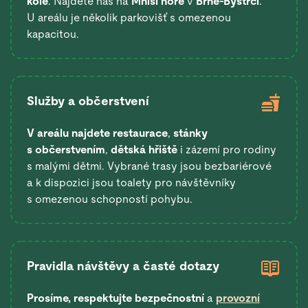
kole
. Najdete nás na
Mniší hoře
v
Brně-Bystrci
.
U areálu je několik parkovišť s omezenou
kapacitou.
Služby a občerstvení
V areálu najdete restaurace
,
stánky
s občerstvením
,
dětská hřiště
i zázemí pro rodiny
s malými dětmi. Vybrané trasy jsou bezbariérové
a k dispozici jsou toalety pro návštěvníky
s omezenou schopností pohybu.
Pravidla návštěvy a časté dotazy
Prosíme, respektujte bezpečnostní
a
provozní