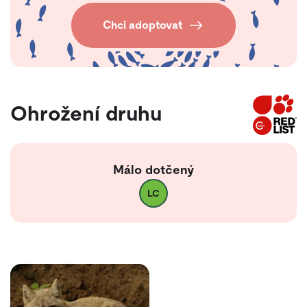
Chci adoptovat
Ohrožení druhu
Málo dotčený
LC
Fotogalerie