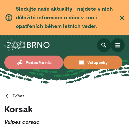
Sledujte naše aktuality – najdete v nich
důležité informace o dění v zoo i
opatřeních během letních veder.
Otevřít
Otevřít
Podpořte nás
Vstupenky
vyhledá
Zvířata
Korsak
Vulpes corsac