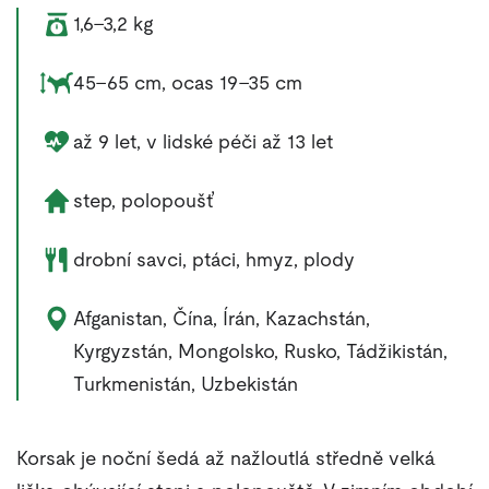
Váha zvířete:
1,6–3,2 kg
Rozměry zvířete:
45–65 cm, ocas 19–35 cm
Délka života zvířete:
až 9 let, v lidské péči až 13 let
Životní prostředí zvířete:
step, polopoušť
Potrava zvířete:
drobní savci, ptáci, hmyz, plody
Výskyt zvířete:
Afganistan, Čína, Írán, Kazachstán,
Kyrgyzstán, Mongolsko, Rusko, Tádžikistán,
Turkmenistán, Uzbekistán
Korsak je noční šedá až nažloutlá středně velká