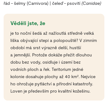
řád – šelmy (Carnivora) | čeleď – psovití
(Canidae)
Věděli jste, že
je to noční šedá až nažloutlá středně velká
liška obývající stepi a polopouště? V zimním
období má srst výrazně delší, hustší
a jemnější. Protože dokáže přežít dlouhou
dobu bez vody, osidluje i území bez
vodních ploch a řek. Teritorium jedné
kolonie dosahuje plochy až 40 km². Nejvíce
ho ohrožuje pytláctví a přírodní katastrofy.
Loven je především pro kvalitní kožešinu.