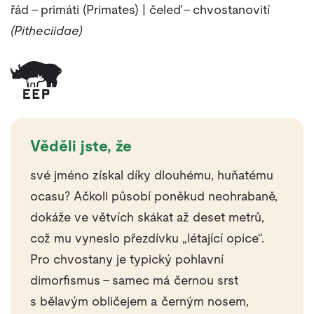
řád – primáti (Primates) | čeleď – chvostanovití
(Pitheciidae)
Věděli jste, že
své jméno získal díky dlouhému, huňatému
ocasu? Ačkoli působí poněkud neohrabaně,
dokáže ve větvích skákat až deset metrů,
což mu vyneslo přezdívku „létající opice“.
Pro chvostany je typický pohlavní
dimorfismus – samec má černou srst
s bělavým obličejem a černým nosem,