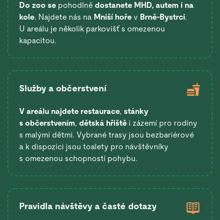
Do zoo se
pohodlně
dostanete
MHD, autem i na
kole
. Najdete nás na
Mniší hoře
v
Brně-Bystrci
.
U areálu je několik parkovišť s omezenou
kapacitou.
Služby a občerstvení
V areálu najdete restaurace
,
stánky
s občerstvením
,
dětská hřiště
i zázemí pro rodiny
s malými dětmi. Vybrané trasy jsou bezbariérové
a k dispozici jsou toalety pro návštěvníky
s omezenou schopností pohybu.
Pravidla návštěvy a časté dotazy