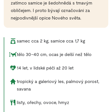
zatímco samice je šedohnědá s tmavým
obličejem. I proto bývají označováni za
nejpodivnější opice Nového světa.
Váha zvířete:
samec cca 2 kg, samice cca 1,7 kg
Rozměry zvířete:
tělo 30–40 cm, ocas je delší než tělo
Délka života zvířete:
14 let, v lidské péči až 20 let
Životní prostředí zvířete:
tropický a galeriový les, palmový porost,
savana
Potrava zvířete:
listy, ořechy, ovoce, hmyz