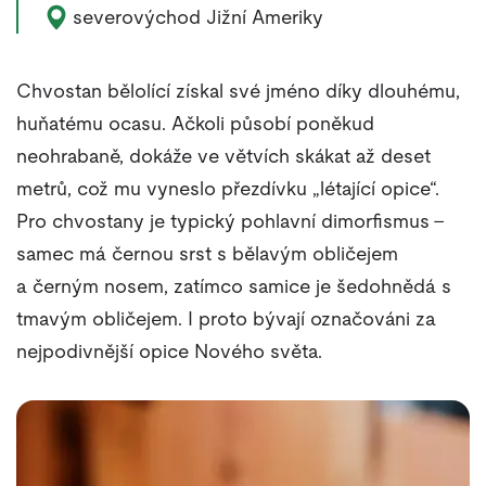
Výskyt zvířete:
severovýchod Jižní Ameriky
Chvostan bělolící získal své jméno díky dlouhému,
huňatému ocasu. Ačkoli působí poněkud
neohrabaně, dokáže ve větvích skákat až deset
metrů, což mu vyneslo přezdívku „létající opice“.
Pro chvostany je typický pohlavní dimorfismus –
samec má černou srst s bělavým obličejem
a černým nosem, zatímco samice je šedohnědá s
tmavým obličejem. I proto bývají označováni za
nejpodivnější opice Nového světa.