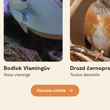
Bodlok Vlamingův
Drozd černopr
Naso vlamingii
Turdus dissimilis
Všechna zvířata