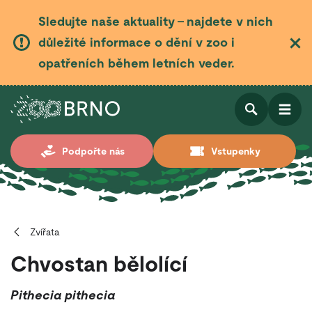
Sledujte naše aktuality – najdete v nich
důležité informace o dění v zoo i
opatřeních během letních veder.
Otevřít
Otevřít
Podpořte nás
Vstupenky
vyhledá
Zvířata
Chvostan bělolící
Pithecia pithecia