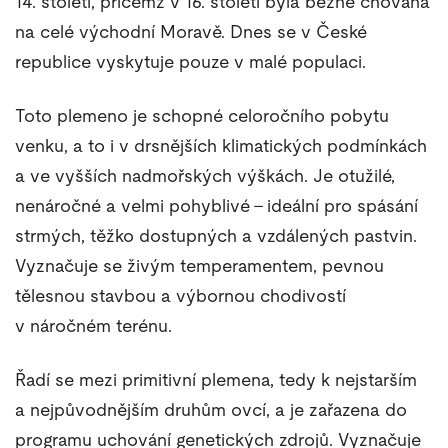
14. století, přičemž v 16. století byla běžně chována
na celé východní Moravě. Dnes se v České
republice vyskytuje pouze v malé populaci.
Toto plemeno je schopné celoročního pobytu
venku, a to i v drsnějších klimatických podmínkách
a ve vyšších nadmořských výškách. Je otužilé,
nenáročné a velmi pohyblivé – ideální pro spásání
strmých, těžko dostupných a vzdálených pastvin.
Vyznačuje se živým temperamentem, pevnou
tělesnou stavbou a výbornou chodivostí
v náročném terénu.
Řadí se mezi primitivní plemena, tedy k nejstarším
a nejpůvodnějším druhům ovcí, a je zařazena do
programu uchování genetických zdrojů. Vyznačuje