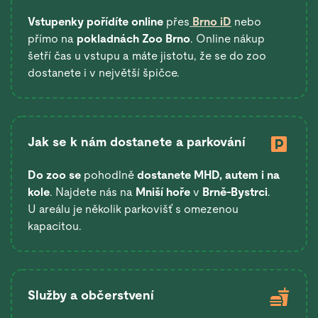
Vstupenky pořídíte online
přes
Brno iD
nebo
přímo na
pokladnách Zoo Brno
. Online nákup
šetří čas u vstupu a máte jistotu, že se do zoo
dostanete i v největší špičce.
Jak se k nám dostanete a parkování
Do zoo se
pohodlně
dostanete
MHD, autem i na
kole
. Najdete nás na
Mniší hoře
v
Brně-Bystrci
.
U areálu je několik parkovišť s omezenou
kapacitou.
Služby a občerstvení