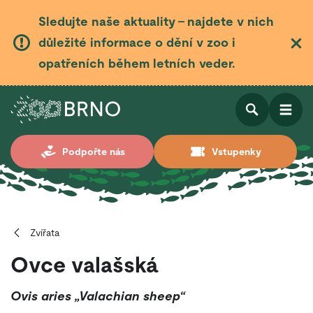
Sledujte naše aktuality – najdete v nich
důležité informace o dění v zoo i
opatřeních během letních veder.
Otevřít
Otevřít
Podpořte nás
Vstupenky
vyhledá
Zvířata
Ovce valašská
Ovis aries „Valachian sheep“