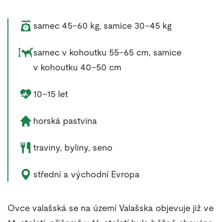
Váha zvířete:
samec 45–60 kg, samice 30–45 kg
Rozměry zvířete:
samec v kohoutku 55–65 cm, samice
v kohoutku 40–50 cm
Délka života zvířete:
10–15 let
Životní prostředí zvířete:
horská pastvina
Potrava zvířete:
traviny, byliny, seno
Výskyt zvířete:
střední a východní Evropa
Ovce valašská se na území Valašska objevuje již ve