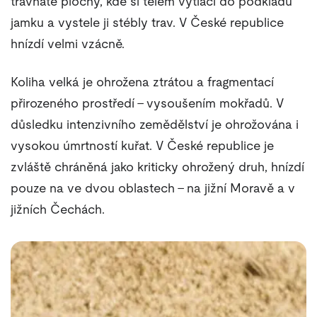
travnaté plochy, kde si tělem vytlačí do podkladu
jamku a vystele ji stébly trav. V České republice
hnízdí velmi vzácně.
Koliha velká je ohrožena ztrátou a fragmentací
přirozeného prostředí – vysoušením mokřadů. V
důsledku intenzivního zemědělství je ohrožována i
vysokou úmrtností kuřat. V České republice je
zvláště chráněná jako kriticky ohrožený druh, hnízdí
pouze na ve dvou oblastech – na jižní Moravě a v
jižních Čechách.