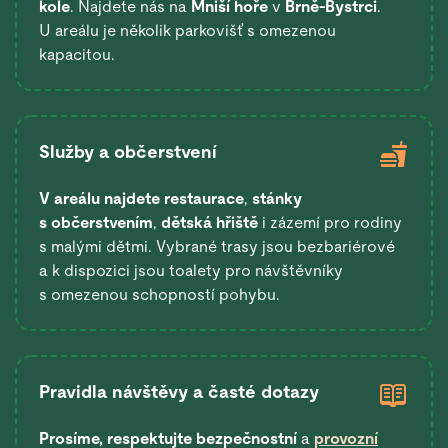
kole
. Najdete nás na
Mniší hoře
v
Brně-Bystrci
.
U areálu je několik parkovišť s omezenou
kapacitou.
Služby a občerstvení
V areálu najdete restaurace
,
stánky
s občerstvením
,
dětská hřiště
i zázemí pro rodiny
s malými dětmi. Vybrané trasy jsou bezbariérové
a k dispozici jsou toalety pro návštěvníky
s omezenou schopností pohybu.
Pravidla návštěvy a časté dotazy
Prosíme, respektujte bezpečnostní
a
provozní