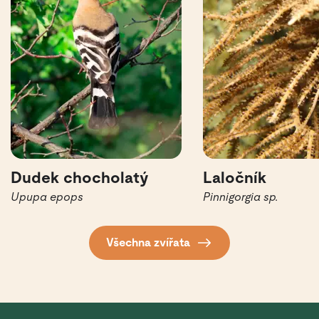
Dudek chocholatý
Laločník
Upupa epops
Pinnigorgia sp.
Všechna zvířata