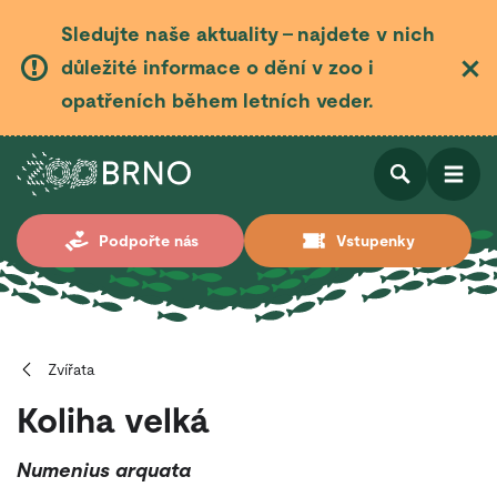
Sledujte naše aktuality – najdete v nich
důležité informace o dění v zoo i
opatřeních během letních veder.
Otevřít
Otevřít
Podpořte nás
Vstupenky
vyhledá
Zvířata
Koliha velká
Numenius arquata