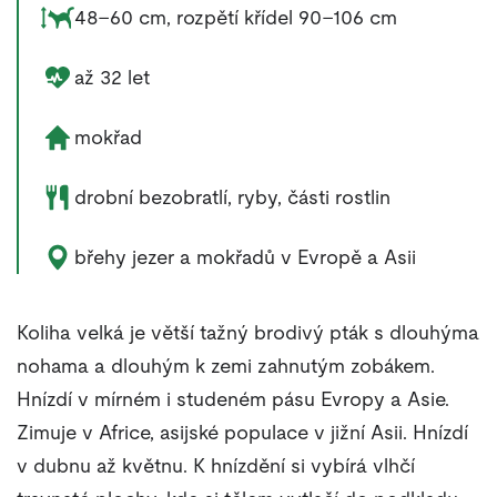
Rozměry zvířete:
48–60 cm, rozpětí křídel 90–106 cm
Délka života zvířete:
až 32 let
Životní prostředí zvířete:
mokřad
Potrava zvířete:
drobní bezobratlí, ryby, části rostlin
Výskyt zvířete:
břehy jezer a mokřadů v Evropě a Asii
Koliha velká je větší tažný brodivý pták s dlouhýma
nohama a dlouhým k zemi zahnutým zobákem.
Hnízdí v mírném i studeném pásu Evropy a Asie.
Zimuje v Africe, asijské populace v jižní Asii. Hnízdí
v dubnu až květnu. K hnízdění si vybírá vlhčí