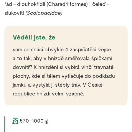
řád – dlouhokřídlí (Charadriiformes) | čeleď –
slukovití
(Scolopacidae)
Věděli jste, že
samice snáší obvykle 4 zašpičatělá vejce
a to tak, aby v hnízdě směřovala špičkami
dovnitř? K hnízdění si vybírá vlhčí travnaté
plochy, kde si tělem vytlačuje do podkladu
jamku a vystýlá ji stébly trav. V České
republice hnízdí velmi vzácně.
Váha zvířete:
570–1000 g