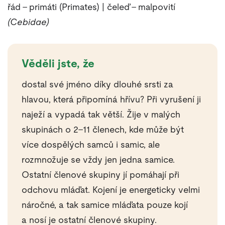
řád – primáti (Primates) | čeleď – malpovití
(Cebidae)
Věděli jste, že
dostal své jméno díky dlouhé srsti za
hlavou, která připomíná hřívu? Při vyrušení ji
naježí a vypadá tak větší. Žije v malých
skupinách o 2–11 členech, kde může být
více dospělých samců i samic, ale
rozmnožuje se vždy jen jedna samice.
Ostatní členové skupiny jí pomáhají při
odchovu mláďat. Kojení je energeticky velmi
náročné, a tak samice mláďata pouze kojí
a nosí je ostatní členové skupiny.