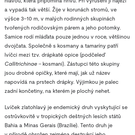
hlavou, která připomíná hřívu. Při vyrušení ji naježí
a vypadá tak větší. Žije v korunách stromů, ve
výšce 3–10 m, v malých rodinných skupinách
tvořených rodičovským párem a jeho potomky.
Samice rodí mláďata pouze jednou v roce, většinou
dvojčata. Společně s kosmany a tamaríny patří
lvíčci mezi tzv. drápkaté opice (podčeleď
Callitrichinae
– kosmani). Zástupci této skupiny
jsou drobné opičky, které mají, jak už název
napovídá na prstech drápky. Výjimkou je palec
zadní končetiny, na kterém je plochý nehet.
Lvíček zlatohlavý je endemický druh vyskytující se
ostrůvkovitě v tropických deštných lesích států
Bahia a Minas Gerais (Brazílie). Tento druh je
v přírodě ohrožen zejména destrukcí jeho