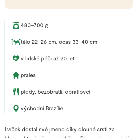
Váha zvířete:
480–700 g
Rozměry zvířete:
tělo 22–26 cm, ocas 33–40 cm
Délka života zvířete:
v lidské péči až 20 let
Životní prostředí zvířete:
prales
Potrava zvířete:
plody, bezobratlí, obratlovci
Výskyt zvířete:
východní Brazílie
Lvíček dostal své jméno díky dlouhé srsti za