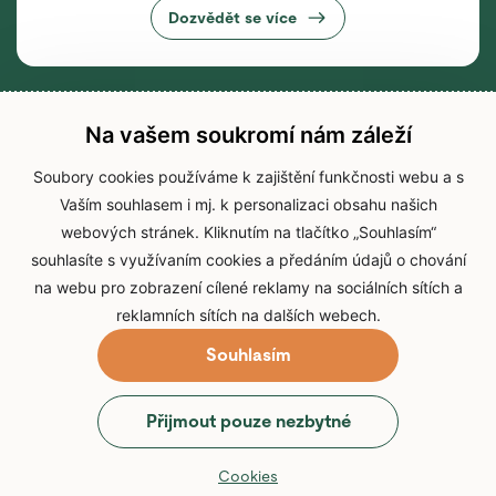
Dozvědět se více
Na vašem soukromí nám záleží
Soubory cookies používáme k zajištění funkčnosti webu a s
Vaším souhlasem i mj. k personalizaci obsahu našich
webových stránek. Kliknutím na tlačítko „Souhlasím“
souhlasíte s využívaním cookies a předáním údajů o chování
na webu pro zobrazení cílené reklamy na sociálních sítích a
reklamních sítích na dalších webech.
Souhlasím
© 2026 Zoo Brno
Přijmout pouze nezbytné
Prohlášení o přístupnosti
Zpracování osobních údajů
Cookies
Přihlášení do IS Zoo Brno
Cookies
Web vytvořil
webProgress