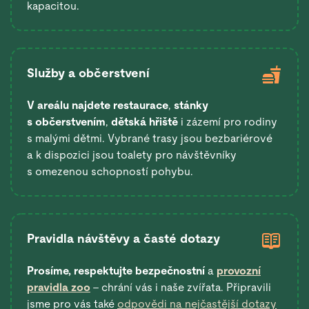
kapacitou.
Služby a občerstvení
V areálu najdete restaurace
,
stánky
s občerstvením
,
dětská hřiště
i zázemí pro rodiny
s malými dětmi. Vybrané trasy jsou bezbariérové
a k dispozici jsou toalety pro návštěvníky
s omezenou schopností pohybu.
Pravidla návštěvy a časté dotazy
Prosíme, respektujte bezpečnostní
a
provozní
pravidla zoo
– chrání vás i naše zvířata. Připravili
jsme pro vás také
odpovědi na nejčastější dotazy