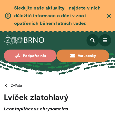
Sledujte naše aktuality – najdete v nich
důležité informace o dění v zoo i
opatřeních během letních veder.
Otevřít
Otevřít
Podpořte nás
Vstupenky
vyhledá
Zvířata
Lvíček zlatohlavý
Leontopithecus chrysomelas