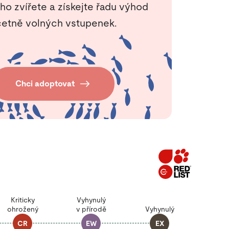
ho zvířete a získejte řadu výhod
etně volných vstupenek.
Chci adoptovat
Kriticky
Vyhynulý
ohrožený
v přírodě
Vyhynulý
CR
EW
EX