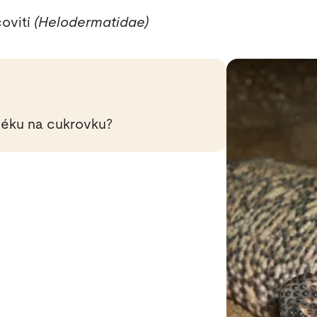
covití
(Helodermatidae)
 léku na cukrovku?