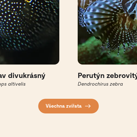
av divukrásný
Perutýn zebrovit
ps altivelis
Dendrochirus zebra
Všechna zvířata