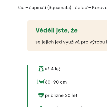
řád – šupinatí (Squamata) | čeleď – Korov
Věděli jste, že
se jejich jed využívá pro výrobu
Váha zvířete:
až 4 kg
Rozměry zvířete:
60–90 cm
Délka života zvířete:
přibližně 30 let