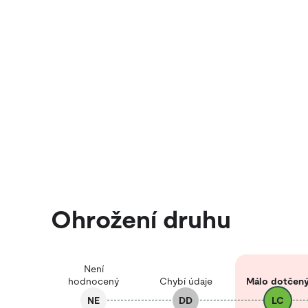
Ohrožení druhu
Není
hodnocený
Chybí údaje
Málo dotčen
NE
DD
LC