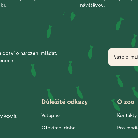
ybu.
návštěvou.
 dozví o narození mláďat,
ramech.
Důležité odkazy
O zoo
ěvková
Vstupné
Kontakty
Otevírací doba
Pro médi