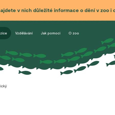
najdete v nich důležité informace o dění v zoo 
ozice
Vzdělávání
Jak pomoci
O zoo
ický