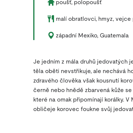
Životní prostředí zvířete:
poušť, polopoušť
Potrava zvířete:
malí obratlovci, hmyz, vejce 
Výskyt zvířete:
západní Mexiko, Guatemala
Je jedním z mála druhů jedovatých je
těla oběti nevstřikuje, ale nechává h
zdravého člověka však kousnutí kor
černě nebo hnědě zbarvená kůže se s
které na omak připomínají korálky. V 
obličeje korovec foukne svůj jedova