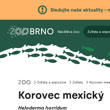
Sledujte naše aktuality – 
Návštěva zoo
Zvířata a exp
Zvířata a expozice
Úvod
Zvířata
Korovec mex
Korovec mexický
Heloderma horridum