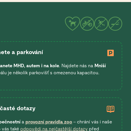
ete a parkování
anete
MHD, autem i na kole
. Najdete nás na
Mniší
eálu je několik parkovišť s omezenou kapacitou.
 časté dotazy
pečnostní
a
provozní pravidla zoo
– chrání vás i naše
o vás také
odpovědi na nejčastější dotazy
před