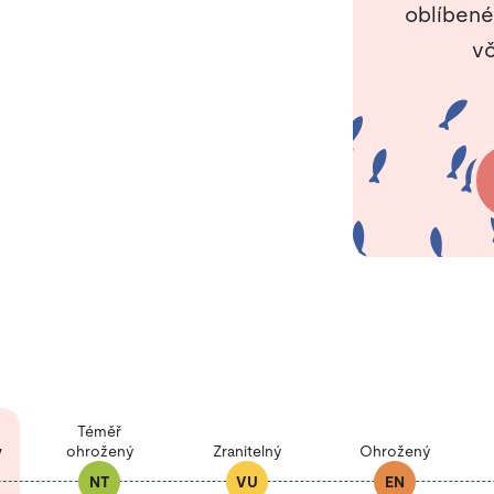
oblíbené
vč
Téměř
ý
ohrožený
Zranitelný
Ohrožený
NT
VU
EN