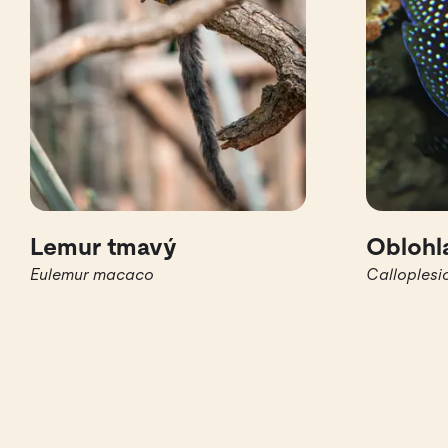
Lemur tmavý
Oblohl
Eulemur macaco
Calloplesio