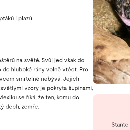
ptáků i plazů
štěrů na světě. Svůj jed však do
o do hluboké rány volně vtéct. Pro
ovcem smrtelné nebývá. Jejich
větlými vzory je pokryta šupinami,
Mexiku se říká, že ten, komu do
tý dech, zemře.
Staňte