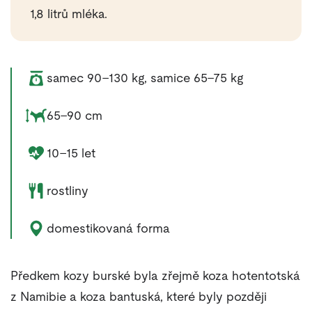
1,8 litrů mléka.
Váha zvířete:
samec 90–130 kg, samice 65–75 kg
Rozměry zvířete:
65–90 cm
Délka života zvířete:
10–15 let
Potrava zvířete:
rostliny
Výskyt zvířete:
domestikovaná forma
Předkem kozy burské byla zřejmě koza hotentotská
z Namibie a koza bantuská, které byly později