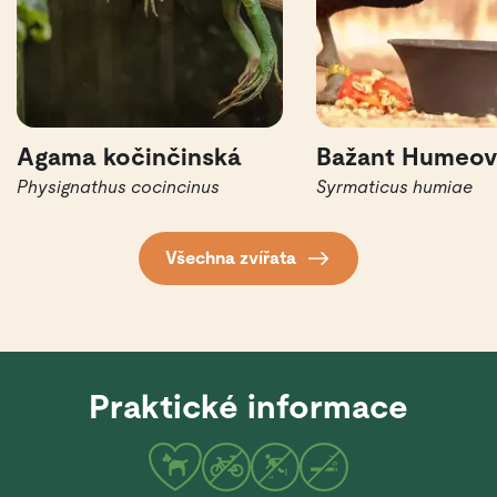
Agama kočinčinská
Bažant Humeo
Physignathus cocincinus
Syrmaticus humiae
Všechna zvířata
Praktické informace