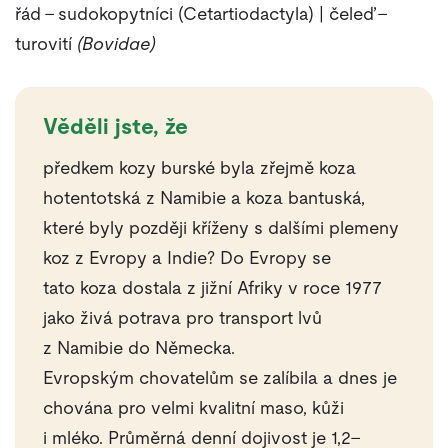
řád – sudokopytníci (Cetartiodactyla) | čeleď –
turovití
(Bovidae)
Věděli jste, že
předkem kozy burské byla zřejmě koza
hotentotská z Namibie a koza bantuská,
které byly později kříženy s dalšími plemeny
koz z Evropy a Indie? Do Evropy se
tato koza dostala z jižní Afriky v roce 1977
jako živá potrava pro transport lvů
z Namibie do Německa.
Evropským chovatelům se zalíbila a dnes je
chována pro velmi kvalitní maso, kůži
i mléko. Průměrná denní dojivost je 1,2–