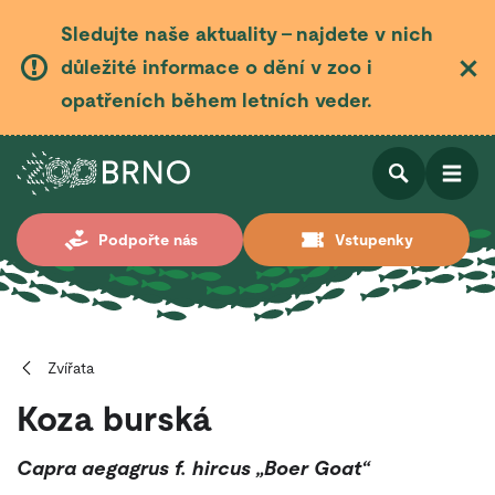
Sledujte naše aktuality – najdete v nich
důležité informace o dění v zoo i
opatřeních během letních veder.
Otevřít
Otevřít
Podpořte nás
Vstupenky
vyhledá
Zvířata
Koza burská
Capra aegagrus f. hircus „Boer Goat“